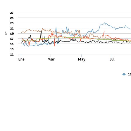
27
25
23
21
C°
19
17
15
13
11
Ene
Mar
May
Jul
1