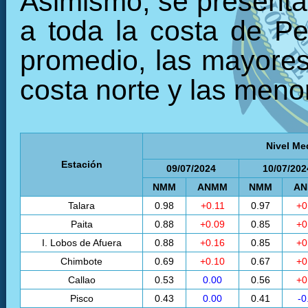
Asimismo, se presenta 
a toda la costa de Pe
promedio, las mayores 
costa norte y las menor
Nivel Me
Estación
09/07/2024
10/07/202
NMM
ANMM
NMM
A
Talara
0.98
+0.11
0.97
+0
Paita
0.88
+0.09
0.85
+0
I. Lobos de Afuera
0.88
+0.16
0.85
+0
Chimbote
0.69
+0.10
0.67
+0
Callao
0.53
0.00
0.56
+0
Pisco
0.43
0.00
0.41
-0