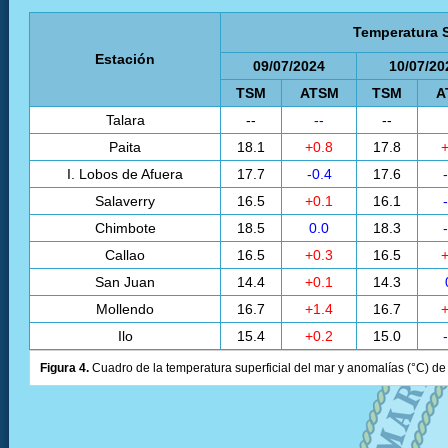
Temperatura S
Estación
09/07/2024
10/07/20
TSM
ATSM
TSM
A
Talara
--
--
--
Paita
18.1
+0.8
17.8
+
I. Lobos de Afuera
17.7
-0.4
17.6
Salaverry
16.5
+0.1
16.1
Chimbote
18.5
0.0
18.3
Callao
16.5
+0.3
16.5
+
San Juan
14.4
+0.1
14.3
Mollendo
16.7
+1.4
16.7
+
Ilo
15.4
+0.2
15.0
Figura 4.
Cuadro de la temperatura superficial del mar y anomalías (°C) de 