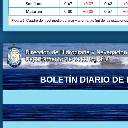
San Juan
0.47
+0.07
0.43
+0
Matarani
0.60
+0.09
0.57
+0
Figura 6.
Cuadro de nivel medio del mar y anomalías (m) de las estaciones 
BOLETÍN DIARIO D