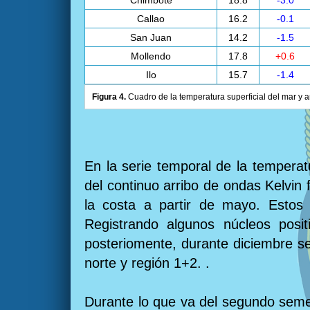
Chimbote
18.8
-3.0
Callao
16.2
-0.1
San Juan
14.2
-1.5
Mollendo
17.8
+0.6
Ilo
15.7
-1.4
Figura 4.
Cuadro de la temperatura superficial del mar y a
En la serie temporal de la temperat
del continuo arribo de ondas Kelvin f
la costa a partir de mayo. Estos
Registrando algunos núcleos posi
posteriomente, durante diciembre se
norte y región 1+2. .
Durante lo que va del segundo seme