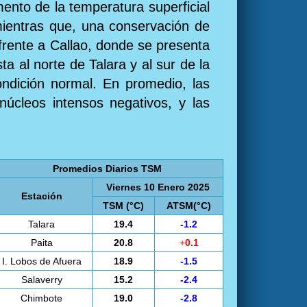
mento de la temperatura superficial
mientras que, una conservación de
 frente a Callao, donde se presenta
a al norte de Talara y al sur de la
ondición normal. En promedio, las
núcleos intensos negativos, y las
Promedios Diarios TSM
Viernes 10 Enero 2025
Estación
TSM (°C)
ATSM(°C)
Talara
19.4
-1.2
Paita
20.8
+
0.1
I. Lobos de Afuera
18.9
-1.5
Salaverry
15.2
-2.4
Chimbote
19.0
-2.8