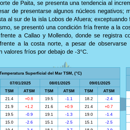
norte de Paita, se presenta una tendencia al incre
pesar de presentarse algunos núcleos negativos; 
osta al sur de la isla Lobos de Afuera; exceptuando
mo, se presentó una condición fría frente a la cost
frente a Callao y Mollendo, donde se registra c
rente a la costa norte, a pesar de observarse 
n valores fríos por debajo de -3°C.
Temperatura Superficial del Mar TSM, (°C)
07/01/2025
08/01/2025
09/01/2025
TSM
ATSM
TSM
ATSM
TSM
ATSM
21.4
+0.8
19.5
-1.1
18.2
-2.4
21.9
+1.2
21.6
+0.9
21.4
+0.7
19.5
-0.9
19.1
-1.3
19.0
-1.4
15.0
-2.6
15.1
-2.5
15.1
-2.5