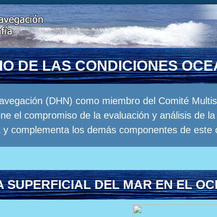
RIO DE LAS CONDICIONES OC
Navegación (DHN) como miembro del Comité Multisec
e el compromiso de la evaluación y análisis de 
a y complementa los demás componentes de este 
 SUPERFICIAL DEL MAR EN EL OC