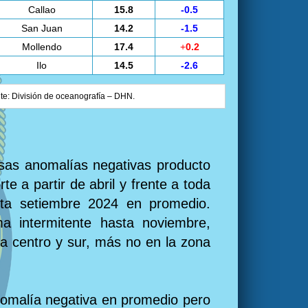
Callao
15.8
-0.5
San Juan
14.2
-1.5
Mollendo
17.4
+
0.2
Ilo
14.5
-2.6
nte: División de oceanografía – DHN.
nsas anomalías negativas producto
te a partir de abril y frente a toda
sta setiembre 2024 en promedio.
a intermitente hasta noviembre,
ta centro y sur, más no en la zona
nomalía negativa en promedio pero