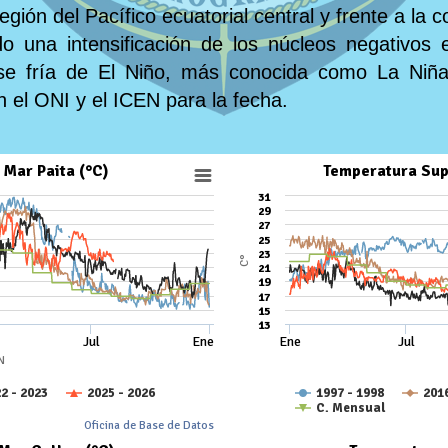
egión del Pacífico ecuatorial central y frente a la 
 una intensificación de los núcleos negativos en
ase fría de El Niño, más conocida como La Niñ
 el ONI y el ICEN para la fecha.