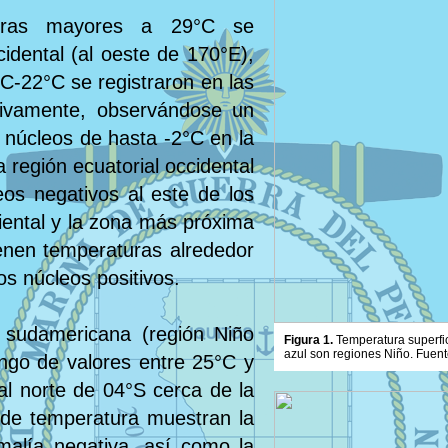
aturas mayores a 29°C se
cidental (al oeste de 170°E),
C-22°C se registraron en las
ctivamente, observándose un
núcleos de hasta -2°C en la
a región ecuatorial occidental
os negativos al este de los
riental y la zona más próxima
enen temperaturas alrededor
s núcleos positivos.
 sudamericana (región Niño
Figura 1.
Temperatura superfic
azul son regiones Niño. Fuent
ngo de valores entre 25°C y
al norte de 04°S cerca de la
 de temperatura muestran la
malía negativa, así como la