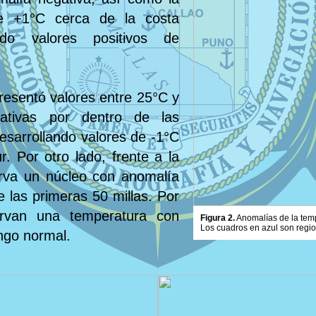
de +1°C cerca de la costa
do valores positivos de
resentó valores entre 25°C y
gativas por dentro de las
esarrollando valores de -1°C
r. Por otro lado, frente a la
erva un núcleo con anomalía
 las primeras 50 millas. Por
ervan una temperatura con
Figura 2.
Anomalías de la tempe
Los cuadros en azul son regi
ango normal.