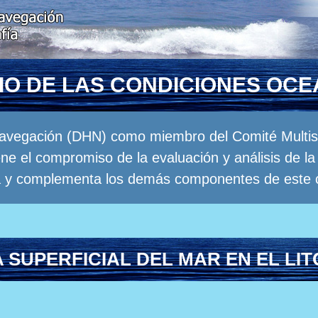
RIO DE LAS CONDICIONES OC
Navegación (DHN) como miembro del Comité Multisec
e el compromiso de la evaluación y análisis de 
a y complementa los demás componentes de este 
SUPERFICIAL DEL MAR EN EL LI