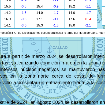
19.4
-2.4
18.1
-3.7
18.9
-2.9
15.5
-0.8
15.4
-0.9
15.2
-1.1
14.2
-1.5
14.0
-1.7
14.0
-1.7
16.9
-0.3
17.1
-0.1
17.6
+0.4
14.1
-3.0
15.3
-1.8
15.0
-2.1
nomalías (°C) de las estaciones oceanográficas a lo largo del litoral peruano. Fue
ura a partir de marzo 2024 se desarrollaron inte
rías, y alcanzando condición fría en en la zona nor
 intensos núcleos negativos se mantuvieron ha
tivos en la zona norte cerca de costa de form
 volió a presentar un enfriamiento frente a la cos
stre de 2024, en agosto 2024 se desarrollaron a