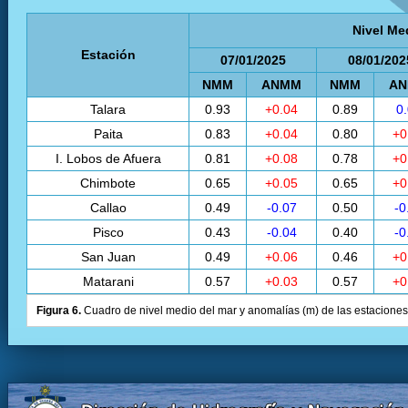
Nivel Me
Estación
07/01/2025
08/01/202
NMM
ANMM
NMM
A
Talara
0.93
+0.04
0.89
0
Paita
0.83
+0.04
0.80
+0
I. Lobos de Afuera
0.81
+0.08
0.78
+0
Chimbote
0.65
+0.05
0.65
+0
Callao
0.49
-0.07
0.50
-0
Pisco
0.43
-0.04
0.40
-0
San Juan
0.49
+0.06
0.46
+0
Matarani
0.57
+0.03
0.57
+0
Figura 6.
Cuadro de nivel medio del mar y anomalías (m) de las estaciones 