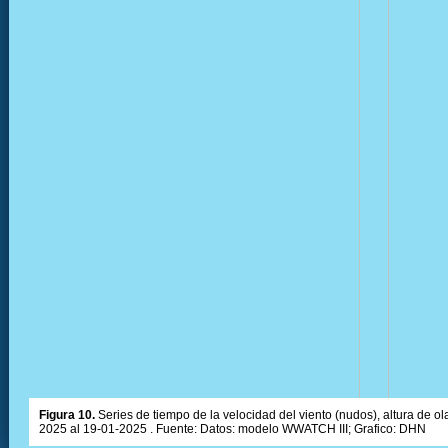
Figura 10.
Series de tiempo de la velocidad del viento (nudos), altura de olas
2025 al 19-01-2025 . Fuente: Datos: modelo WWATCH III; Grafico: DHN