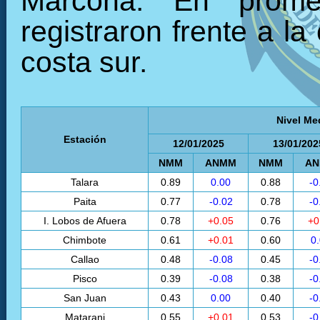
Marcona. En prome
registraron frente a la
costa sur.
Nivel Me
Estación
12/01/2025
13/01/202
NMM
ANMM
NMM
A
Talara
0.89
0.00
0.88
-0
Paita
0.77
-0.02
0.78
-0
I. Lobos de Afuera
0.78
+0.05
0.76
+0
Chimbote
0.61
+0.01
0.60
0
Callao
0.48
-0.08
0.45
-0
Pisco
0.39
-0.08
0.38
-0
San Juan
0.43
0.00
0.40
-0
Matarani
0.55
+0.01
0.53
-0