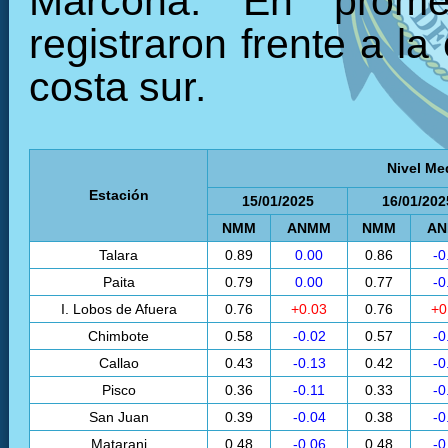
Marcona. En prome
registraron frente a la
costa sur.
Nivel Me
Estación
15/01/2025
16/01/202
NMM
ANMM
NMM
A
Talara
0.89
0.00
0.86
-0
Paita
0.79
0.00
0.77
-0
I. Lobos de Afuera
0.76
+0.03
0.76
+0
Chimbote
0.58
-0.02
0.57
-0
Callao
0.43
-0.13
0.42
-0
Pisco
0.36
-0.11
0.33
-0
San Juan
0.39
-0.04
0.38
-0
Matarani
0.48
-0.06
0.48
-0