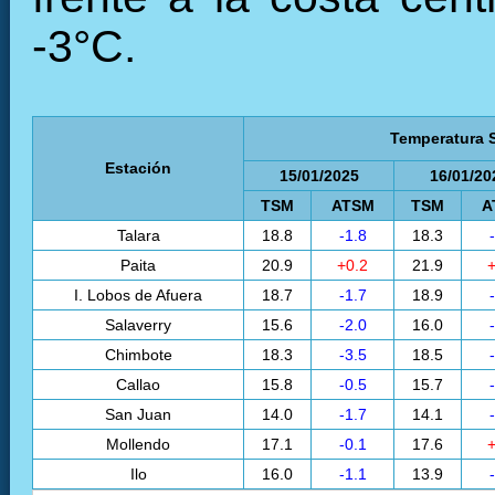
-3°C.
Temperatura S
Estación
15/01/2025
16/01/20
TSM
ATSM
TSM
A
Talara
18.8
-1.8
18.3
Paita
20.9
+0.2
21.9
+
I. Lobos de Afuera
18.7
-1.7
18.9
Salaverry
15.6
-2.0
16.0
Chimbote
18.3
-3.5
18.5
Callao
15.8
-0.5
15.7
San Juan
14.0
-1.7
14.1
Mollendo
17.1
-0.1
17.6
+
Ilo
16.0
-1.1
13.9