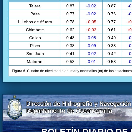
Talara
0.87
-0.02
0.87
-0
Paita
0.77
-0.02
0.76
-0
I. Lobos de Afuera
0.78
+0.05
0.77
+0
Chimbote
0.62
+0.02
0.61
+0
Callao
0.48
-0.08
0.49
-0
Pisco
0.38
-0.09
0.38
-0
San Juan
0.41
-0.02
0.42
-0
Matarani
0.53
-0.01
0.53
-0
Figura 6.
Cuadro de nivel medio del mar y anomalías (m) de las estaciones 
BOLETÍN DIARIO D