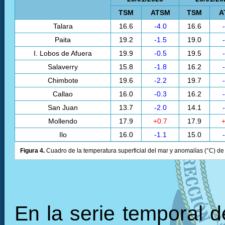
TSM
ATSM
TSM
A
Talara
16.6
-4.0
16.6
Paita
19.2
-1.5
19.0
I. Lobos de Afuera
19.9
-0.5
19.5
Salaverry
15.8
-1.8
16.2
Chimbote
19.6
-2.2
19.7
Callao
16.0
-0.3
16.2
San Juan
13.7
-2.0
14.1
Mollendo
17.9
+0.7
17.9
+
Ilo
16.0
-1.1
15.0
Figura 4.
Cuadro de la temperatura superficial del mar y anomalías (°C) de 
En la serie temporal 