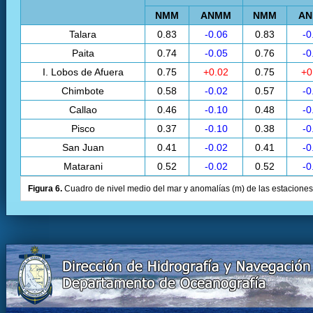
NMM
ANMM
NMM
A
Talara
0.83
-0.06
0.83
-0
Paita
0.74
-0.05
0.76
-0
I. Lobos de Afuera
0.75
+0.02
0.75
+0
Chimbote
0.58
-0.02
0.57
-0
Callao
0.46
-0.10
0.48
-0
Pisco
0.37
-0.10
0.38
-0
San Juan
0.41
-0.02
0.41
-0
Matarani
0.52
-0.02
0.52
-0
Figura 6.
Cuadro de nivel medio del mar y anomalías (m) de las estaciones 