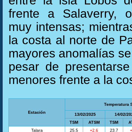
entre la isla Lobos 
frente a Salaverry, 
muy intensas; mientras
la costa al norte de Pa
mayores anomalías se r
pesar de presentarse
menores frente a la cos
Temperatura S
Estación
13/02/2025
14/02/20
TSM
ATSM
TSM
A
Talara
25.5
+2.6
23.7
+