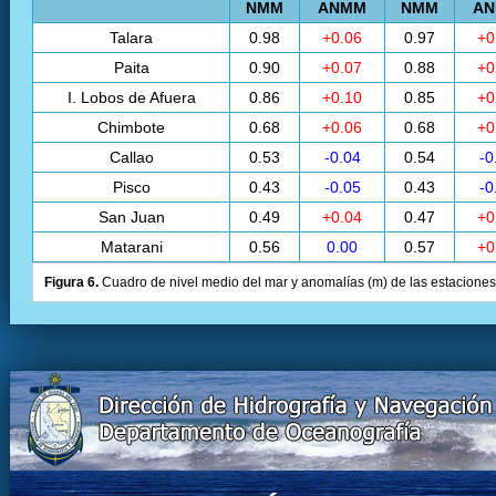
NMM
ANMM
NMM
A
Talara
0.98
+0.06
0.97
+0
Paita
0.90
+0.07
0.88
+0
I. Lobos de Afuera
0.86
+0.10
0.85
+0
Chimbote
0.68
+0.06
0.68
+0
Callao
0.53
-0.04
0.54
-0
Pisco
0.43
-0.05
0.43
-0
San Juan
0.49
+0.04
0.47
+0
Matarani
0.56
0.00
0.57
+0
Figura 6.
Cuadro de nivel medio del mar y anomalías (m) de las estaciones 