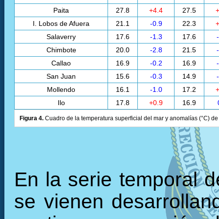
Paita
27.8
+4.4
27.5
+
I. Lobos de Afuera
21.1
-0.9
22.3
+
Salaverry
17.6
-1.3
17.6
Chimbote
20.0
-2.8
21.5
Callao
16.9
-0.2
16.9
San Juan
15.6
-0.3
14.9
Mollendo
16.1
-1.0
17.2
+
Ilo
17.8
+0.9
16.9
Figura 4.
Cuadro de la temperatura superficial del mar y anomalías (°C) de 
En la serie temporal 
se vienen desarrollan