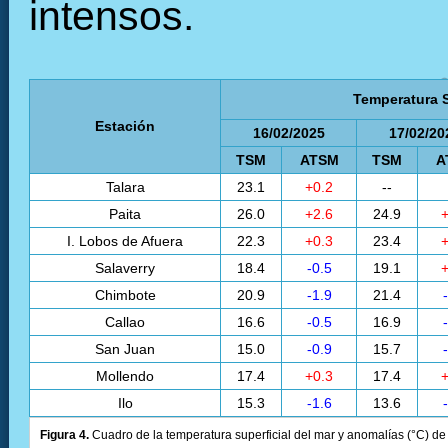
intensos.
Temperatura S
Estación
16/02/2025
17/02/20
TSM
ATSM
TSM
A
Talara
23.1
+0.2
--
Paita
26.0
+2.6
24.9
+
I. Lobos de Afuera
22.3
+0.3
23.4
+
Salaverry
18.4
-0.5
19.1
+
Chimbote
20.9
-1.9
21.4
Callao
16.6
-0.5
16.9
San Juan
15.0
-0.9
15.7
Mollendo
17.4
+0.3
17.4
+
Ilo
15.3
-1.6
13.6
Figura 4.
Cuadro de la temperatura superficial del mar y anomalías (°C) de 