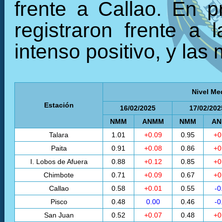
frente a Callao. En 
registraron frente a 
intenso positivo, y las
Nivel Me
Estación
16/02/2025
17/02/202
NMM
ANMM
NMM
A
Talara
1.01
+0.09
0.95
+0
Paita
0.91
+0.08
0.86
+0
I. Lobos de Afuera
0.88
+0.12
0.85
+0
Chimbote
0.71
+0.09
0.67
+0
Callao
0.58
+0.01
0.55
-0
Pisco
0.48
0.00
0.46
-0
San Juan
0.52
+0.07
0.48
+0