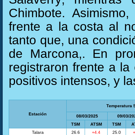
Chimbote. Asimismo, 
frente a la costa al n
tanto que, una condici
de Marcona,. En pro
registraron frente a l
positivos intensos, y l
Temperatura S
Estación
08/03/2025
09/03/20
TSM
ATSM
TSM
A
Talara
26.6
+4.4
25.0
+