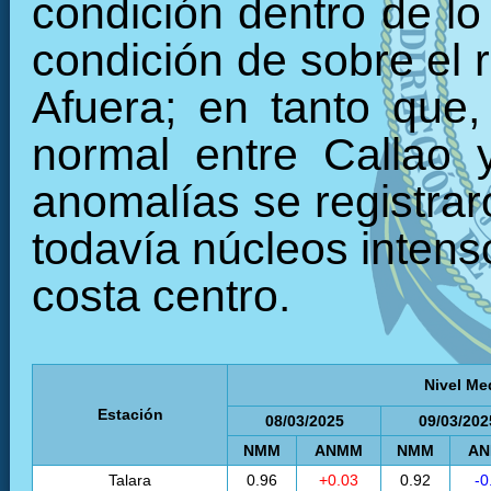
condición dentro de l
condición de sobre el 
Afuera; en tanto que
normal entre Callao 
anomalías se registraro
todavía núcleos intenso
costa centro.
Nivel Me
Estación
08/03/2025
09/03/202
NMM
ANMM
NMM
A
Talara
0.96
+0.03
0.92
-0