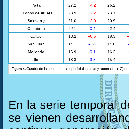
Paita
27.2
+4.2
26.2
+
I. Lobos de Afuera
23.9
+2.2
23.7
+
Salaverry
21.0
+2.0
20.9
+
Chimbote
22.1
-0.4
22.4
Callao
18.2
+0.6
18.3
+
San Juan
14.1
-1.8
14.0
Mollendo
16.9
-0.1
16.2
Ilo
13.3
-3.5
15.4
Figura 4.
Cuadro de la temperatura superficial del mar y anomalías (°C) de 
En la serie temporal 
se vienen desarrollan