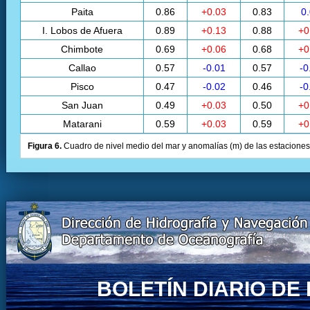
Paita
0.86
+0.03
0.83
0
I. Lobos de Afuera
0.89
+0.13
0.88
+0
Chimbote
0.69
+0.06
0.68
+0
Callao
0.57
-0.01
0.57
-0
Pisco
0.47
-0.02
0.46
-0
San Juan
0.49
+0.03
0.50
+0
Matarani
0.59
+0.03
0.59
+0
Figura 6.
Cuadro de nivel medio del mar y anomalías (m) de las estaciones 
BOLETÍN DIARIO D