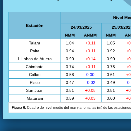
Nivel Me
Estación
24/03/2025
25/03/202
NMM
ANMM
NMM
A
Talara
1.04
+0.11
1.05
+0
Paita
0.94
+0.11
0.92
+0
I. Lobos de Afuera
0.90
+0.14
0.90
+0
Chimbote
0.74
+0.11
0.75
+0
Callao
0.58
0.00
0.61
+0
Pisco
0.47
-0.02
0.49
0
San Juan
0.51
+0.05
0.51
+0
Matarani
0.59
+0.03
0.60
+0
Figura 6.
Cuadro de nivel medio del mar y anomalías (m) de las estaciones 