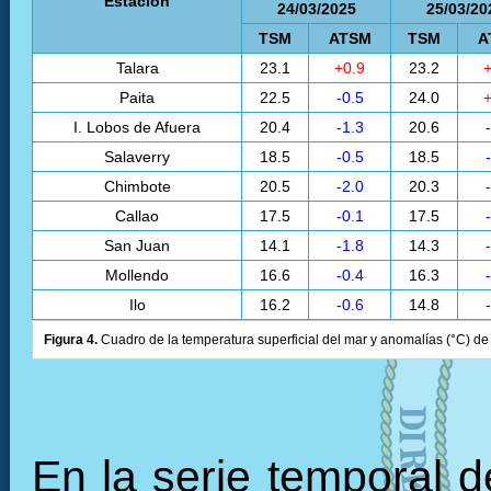
Estación
24/03/2025
25/03/20
TSM
ATSM
TSM
A
Talara
23.1
+0.9
23.2
+
Paita
22.5
-0.5
24.0
+
I. Lobos de Afuera
20.4
-1.3
20.6
Salaverry
18.5
-0.5
18.5
Chimbote
20.5
-2.0
20.3
Callao
17.5
-0.1
17.5
San Juan
14.1
-1.8
14.3
Mollendo
16.6
-0.4
16.3
Ilo
16.2
-0.6
14.8
Figura 4.
Cuadro de la temperatura superficial del mar y anomalías (°C) de 
En la serie temporal 