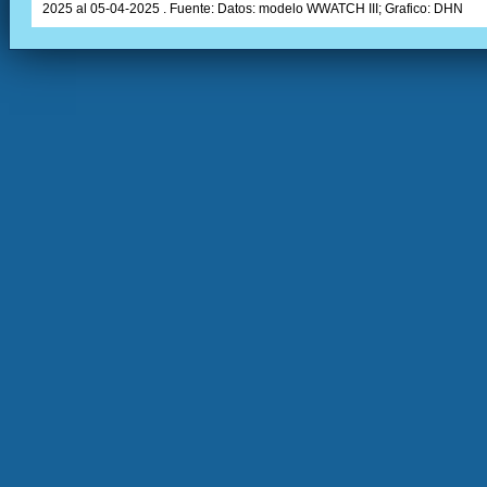
2025 al 05-04-2025 . Fuente: Datos: modelo WWATCH III; Grafico: DHN