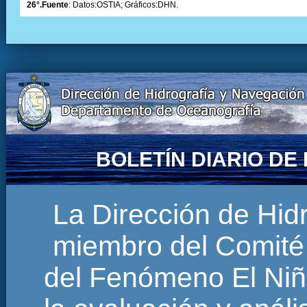
26°.Fuente
: Datos:OSTIA; Gráficos:DHN.
BOLETÍN DIARIO D
La Dirección de Hi
miembro del Comité 
del Fenómeno El Niñ