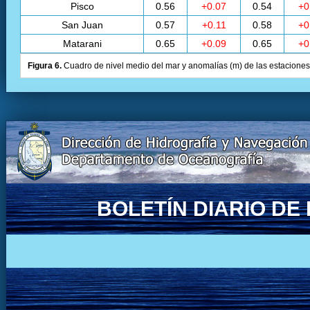
Pisco
0.56
+0.07
0.54
+0
San Juan
0.57
+0.11
0.58
+0
Matarani
0.65
+0.09
0.65
+0
Figura 6.
Cuadro de nivel medio del mar y anomalías (m) de las estaciones 
BOLETÍN DIARIO D