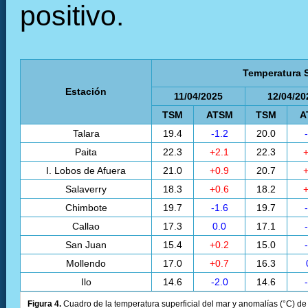
Temperatura S
Estación
11/04/2025
12/04/20
TSM
ATSM
TSM
A
Talara
19.4
-1.2
20.0
Paita
22.3
+2.1
22.3
+
I. Lobos de Afuera
21.0
+0.9
20.7
+
Salaverry
18.3
+0.6
18.2
+
Chimbote
19.7
-1.6
19.7
Callao
17.3
0.0
17.1
San Juan
15.4
+0.2
15.0
Mollendo
17.0
+0.7
16.3
Ilo
14.6
-2.0
14.6
Figura 4.
Cuadro de la temperatura superficial del mar y anomalías (°C) de 