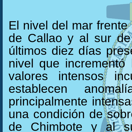
El nivel del mar frente a casi toda la costa de Perú, al norte de Callao y al sur de San Juan de Marcona, durante los últimos diez días presentó una tendencia al incremento de nivel que incrementó las anomalías positivas, alcanzando valores intensos incusive. En el litoral