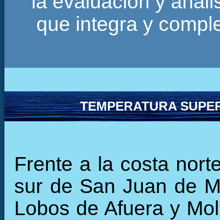
la evaluación y anál
que integra y comp
TEMPERATURA SUPER
Frente a la costa norte de Perú, al norte de Salaverry y al sur de San Juan de Marcona exceptuando frente a la isla Lobos de Afuera y Mollendo, se presenta una tendencia al enfriamiento de la temperatura en los últimos 10 días; mientras que, una conservación de la temperatura frente 