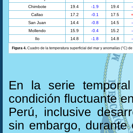
Chimbote
19.4
-1.9
19.4
Callao
17.2
-0.1
17.5
+
San Juan
14.4
-0.8
14.5
Mollendo
15.9
-0.4
15.2
Ilo
14.8
-1.8
14.8
Figura 4.
Cuadro de la temperatura superficial del mar y anomalías (°C) de 
En la serie tempora
condición fluctuante en
Perú, inclusive desarr
sin embargo, durante 