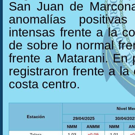
San Juan de Marcona.
anomalías positivas
intensas frente a la c
de sobre lo normal fre
frente a Matarani. En
registraron frente a la
costa centro.
Nivel Me
Estación
29/04/2025
30/04/202
NMM
ANMM
NMM
A
Talara
1.03
+0.09
1.01
+0