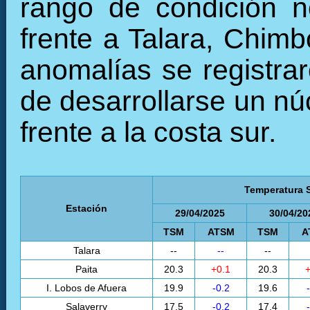
rango de condición no
frente a Talara, Chimb
anomalías se registrar
de desarrollarse un nú
frente a la costa sur.
Temperatura S
Estación
29/04/2025
30/04/20
TSM
ATSM
TSM
A
Talara
--
--
--
Paita
20.3
+0.1
20.3
+
I. Lobos de Afuera
19.9
-0.2
19.6
Salaverry
17.5
-0.2
17.4