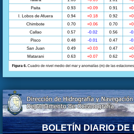
Paita
0.93
+0.09
0.91
+0
I. Lobos de Afuera
0.94
+0.18
0.92
+0
Chimbote
0.70
+0.06
0.70
+0
Callao
0.57
-0.02
0.56
-0
Pisco
0.48
-0.01
0.47
-0
San Juan
0.49
+0.03
0.47
+0
Matarani
0.63
+0.07
0.62
+0
Figura 6.
Cuadro de nivel medio del mar y anomalías (m) de las estaciones 
BOLETÍN DIARIO D