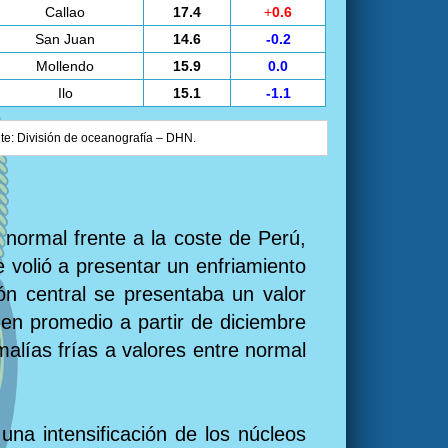
Callao
17.4
+
0.6
San Juan
14.6
-0.2
Mollendo
15.9
0.0
Ilo
15.1
-1.1
nte: División de oceanografía – DHN.
 normal frente a la coste de Perú,
 volió a presentar un enfriamiento
ón central se presentaba un valor
en promedio a partir de diciembre
alías frías a valores entre normal
una intensificación de los núcleos