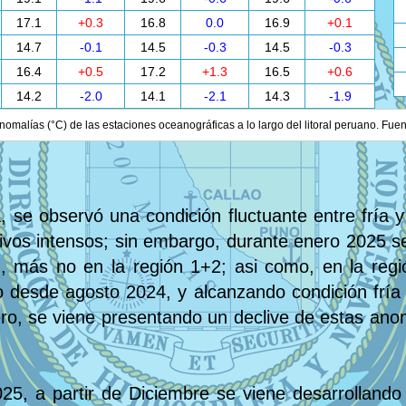
17.1
+0.3
16.8
0.0
16.9
+0.1
14.7
-0.1
14.5
-0.3
14.5
-0.3
16.4
+0.5
17.2
+1.3
16.5
+0.6
14.2
-2.0
14.1
-2.1
14.3
-1.9
nomalías (°C) de las estaciones oceanográficas a lo largo del litoral peruano. Fue
, se observó una condición fluctuante entre fría y
tivos intensos; sin embargo, durante enero 2025 se
ú, más no en la región 1+2; asi como, en la regi
desde agosto 2024, y alcanzando condición fría 
ero, se viene presentando un declive de estas anom
25, a partir de Diciembre se viene desarrollando 