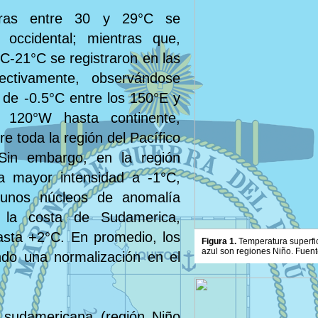
aturas entre 30 y 29°C se
 occidental; mientras que,
C-21°C se registraron en las
pectivamente, observándose
de -0.5°C entre los 150°E y
120°W hasta continente,
e toda la región del Pacífico
 Sin embargo, en la región
na mayor intensidad a -1°C,
gunos núcleos de anomalía
 la costa de Sudamerica,
asta +2°C. En promedio, los
Figura 1.
Temperatura superfic
azul son regiones Niño. Fuent
ndo una normalización en el
 sudamericana (región Niño