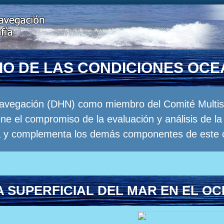
RIO DE LAS CONDICIONES OC
Navegación (DHN) como miembro del Comité Multisec
e el compromiso de la evaluación y análisis de 
a y complementa los demás componentes de este 
 SUPERFICIAL DEL MAR EN EL OC