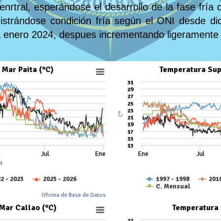
cenrtral, esperándose el desarrollo de la fase frí
istrándose condición fría según el ONI desde d
a enero 2024, despues incrementando ligeramente 