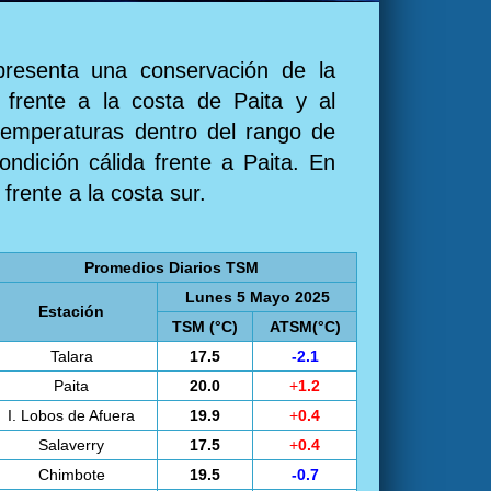
presenta una conservación de la
 frente a la costa de Paita y al
 temperaturas dentro del rango de
ondición cálida frente a Paita. En
frente a la costa sur.
Promedios Diarios TSM
Lunes 5 Mayo 2025
Estación
TSM (°C)
ATSM(°C)
Talara
17.5
-2.1
Paita
20.0
+
1.2
I. Lobos de Afuera
19.9
+
0.4
Salaverry
17.5
+
0.4
Chimbote
19.5
-0.7