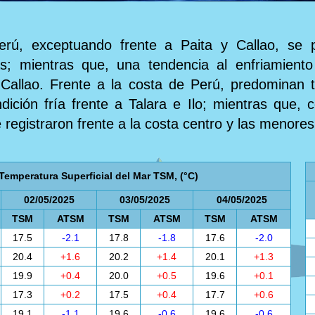
erú, exceptuando frente a Paita y Callao, se 
s; mientras que, una tendencia al enfriamiento
 Callao. Frente a la costa de Perú, predominan
dición fría frente a Talara e Ilo; mientras que, c
egistraron frente a la costa centro y las menores 
Temperatura Superficial del Mar TSM, (°C)
02/05/2025
03/05/2025
04/05/2025
TSM
ATSM
TSM
ATSM
TSM
ATSM
17.5
-2.1
17.8
-1.8
17.6
-2.0
20.4
+1.6
20.2
+1.4
20.1
+1.3
19.9
+0.4
20.0
+0.5
19.6
+0.1
17.3
+0.2
17.5
+0.4
17.7
+0.6
19.1
-1.1
19.6
-0.6
19.6
-0.6