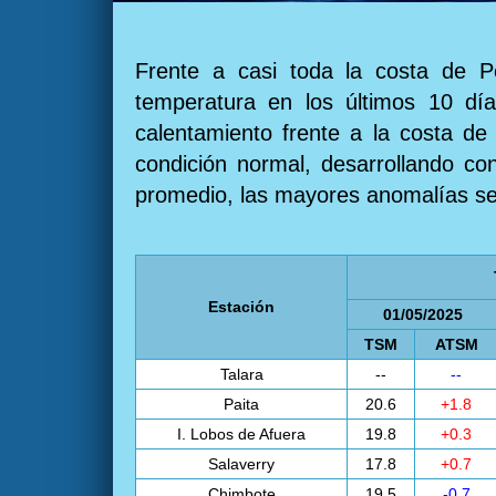
Frente a casi toda la costa de P
temperatura en los últimos 10 día
calentamiento frente a la costa de
condición normal, desarrollando con
promedio, las mayores anomalías se r
Estación
01/05/2025
TSM
ATSM
Talara
--
--
Paita
20.6
+1.8
I. Lobos de Afuera
19.8
+0.3
Salaverry
17.8
+0.7
Chimbote
19.5
-0.7