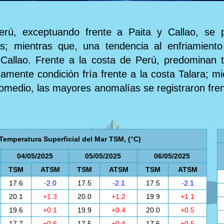
erú, exceptuando frente a Paita y Callao, se 
s; mientras que, una tendencia al enfriamiento
 Callao. Frente a la costa de Perú, predominan
amente condición fría frente a la costa Talara; mi
romedio, las mayores anomalías se registraron fren
Temperatura Superficial del Mar TSM, (°C)
04/05/2025
05/05/2025
06/05/2025
TSM
ATSM
TSM
ATSM
TSM
ATSM
17.6
-2.0
17.5
-2.1
17.5
-2.1
20.1
+1.3
20.0
+1.2
19.9
+1.1
19.6
+0.1
19.9
+0.4
20.0
+0.5
17.7
+0.6
17.5
+0.4
17.6
+0.5