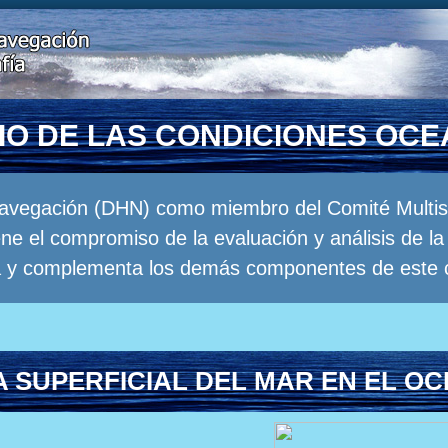
RIO DE LAS CONDICIONES OC
Navegación (DHN) como miembro del Comité Multisec
e el compromiso de la evaluación y análisis de 
a y complementa los demás componentes de este 
 SUPERFICIAL DEL MAR EN EL OC