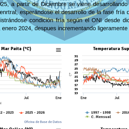
25, a partir de Diciembre se viene desarrollando 
cenrtral, esperándose el desarrollo de la fase frí
istrándose condición fría según el ONI desde d
a enero 2024, despues incrementando ligeramente 