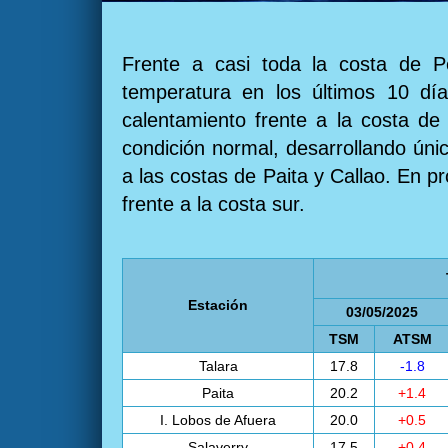
Frente a casi toda la costa de P
temperatura en los últimos 10 día
calentamiento frente a la costa de
condición normal, desarrollando únic
a las costas de Paita y Callao. En p
frente a la costa sur.
Estación
03/05/2025
TSM
ATSM
Talara
17.8
-1.8
Paita
20.2
+1.4
I. Lobos de Afuera
20.0
+0.5
Salaverry
17.5
+0.4