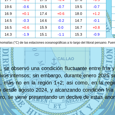
19.6
-0.6
19.5
-0.7
19.5
-0.7
16.9
+0.1
17.4
+0.6
18.0
+1.2
14.5
-0.3
14.6
-0.2
14.7
-0.1
16.5
+0.6
15.9
0.0
16.7
+0.8
14.3
-1.9
15.1
-1.1
15.3
-0.9
nomalías (°C) de las estaciones oceanográficas a lo largo del litoral peruano. Fue
, se observó una condición fluctuante entre fría y
tivos intensos; sin embargo, durante enero 2025 se
ú, más no en la región 1+2; asi como, en la regi
desde agosto 2024, y alcanzando condición fría 
ero, se viene presentando un declive de estas anom