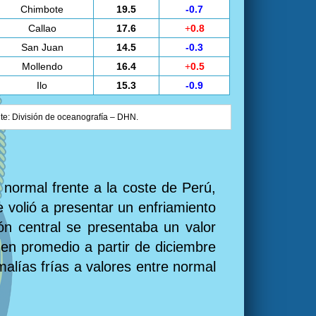
Chimbote
19.5
-0.7
Callao
17.6
+
0.8
San Juan
14.5
-0.3
Mollendo
16.4
+
0.5
Ilo
15.3
-0.9
nte: División de oceanografía – DHN.
 normal frente a la coste de Perú,
 volió a presentar un enfriamiento
ón central se presentaba un valor
en promedio a partir de diciembre
alías frías a valores entre normal