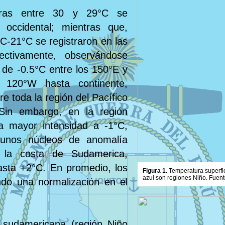
aturas entre 30 y 29°C se
 occidental; mientras que,
C-21°C se registraron en las
pectivamente, observándose
de -0.5°C entre los 150°E y
120°W hasta continente,
e toda la región del Pacífico
 Sin embargo, en la región
na mayor intensidad a -1°C,
gunos núcleos de anomalía
 la costa de Sudamerica,
asta +2°C. En promedio, los
Figura 1.
Temperatura superfic
azul son regiones Niño. Fuent
ndo una normalización en el
 sudamericana (región Niño