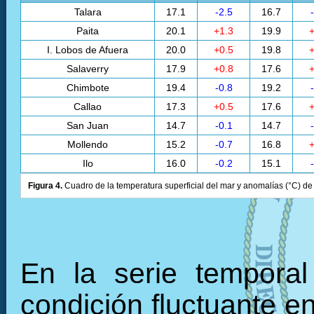
Talara
17.1
-2.5
16.7
Paita
20.1
+1.3
19.9
+
I. Lobos de Afuera
20.0
+0.5
19.8
+
Salaverry
17.9
+0.8
17.6
+
Chimbote
19.4
-0.8
19.2
Callao
17.3
+0.5
17.6
+
San Juan
14.7
-0.1
14.7
Mollendo
15.2
-0.7
16.8
+
Ilo
16.0
-0.2
15.1
Figura 4.
Cuadro de la temperatura superficial del mar y anomalías (°C) de 
En la serie tempora
condición fluctuante en