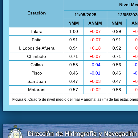
Nivel Me
Estación
11/05/2025
12/05/202
NMM
ANMM
NMM
A
Talara
1.00
+0.07
0.99
+0
Paita
0.91
+0.07
0.91
+0
I. Lobos de Afuera
0.94
+0.18
0.92
+0
Chimbote
0.71
+0.07
0.71
+0
Callao
0.55
-0.04
0.56
-0
Pisco
0.46
-0.01
0.46
-0
San Juan
0.47
+0.03
0.47
+0
Matarani
0.57
+0.02
0.58
+0
Figura 6.
Cuadro de nivel medio del mar y anomalías (m) de las estaciones 