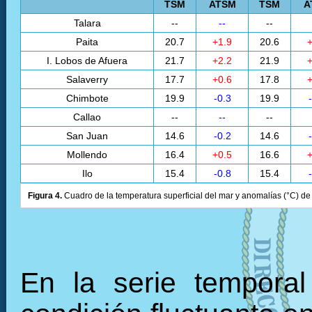
TSM
ATSM
TSM
A
Talara
--
--
--
Paita
20.7
+1.9
20.6
+
I. Lobos de Afuera
21.7
+2.2
21.9
+
Salaverry
17.7
+0.6
17.8
+
Chimbote
19.9
-0.3
19.9
Callao
--
--
--
San Juan
14.6
-0.2
14.6
Mollendo
16.4
+0.5
16.6
+
Ilo
15.4
-0.8
15.4
Figura 4.
Cuadro de la temperatura superficial del mar y anomalías (°C) de 
En la serie tempora