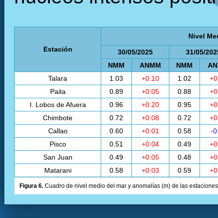
Nivel Me
Estación
30/05/2025
31/05/202
NMM
ANMM
NMM
A
Talara
1.03
+0.10
1.02
+0
Paita
0.89
+0.05
0.88
+0
I. Lobos de Afuera
0.96
+0.20
0.95
+0
Chimbote
0.72
+0.08
0.72
+0
Callao
0.60
+0.01
0.58
-0
Pisco
0.51
+0.04
0.49
+0
San Juan
0.49
+0.05
0.48
+0
Matarani
0.58
+0.03
0.59
+0
Figura 6.
Cuadro de nivel medio del mar y anomalías (m) de las estaciones 