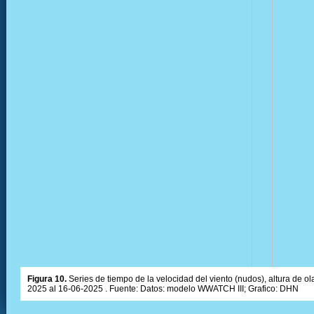
Figura 10.
Series de tiempo de la velocidad del viento (nudos), altura de olas
2025 al 16-06-2025 . Fuente: Datos: modelo WWATCH III; Grafico: DHN