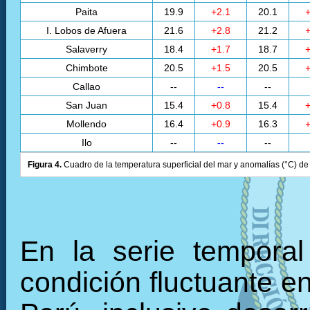
Paita
19.9
+2.1
20.1
+
I. Lobos de Afuera
21.6
+2.8
21.2
+
Salaverry
18.4
+1.7
18.7
+
Chimbote
20.5
+1.5
20.5
+
Callao
--
--
--
San Juan
15.4
+0.8
15.4
+
Mollendo
16.4
+0.9
16.3
+
Ilo
--
--
--
Figura 4.
Cuadro de la temperatura superficial del mar y anomalías (°C) de 
En la serie tempora
condición fluctuante en