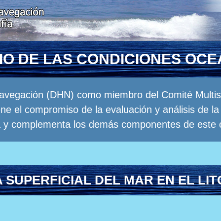
RIO DE LAS CONDICIONES OC
Navegación (DHN) como miembro del Comité Multisec
e el compromiso de la evaluación y análisis de 
a y complementa los demás componentes de este 
SUPERFICIAL DEL MAR EN EL LI