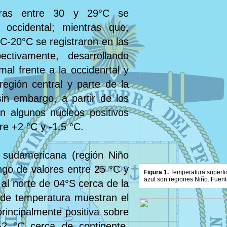
aturas entre 30 y 29°C se
 occidental; mientras que,
C-20°C se registraron en las
ectivamente, desarrollando
al frente a la occidenrtal y
región central y parte de la
in embargo, a partir de los
n algunos núcleos positivos
re +2 °C y -1.5 °C.
 sudamericana (región Niño
ngo de valores entre 25 °C y
Figura 1.
Temperatura superfic
azul son regiones Niño. Fuent
 al norte de 04°S cerca de la
 de temperatura muestran el
rincipalmente positiva sobre
+2 °C cerca de continente,