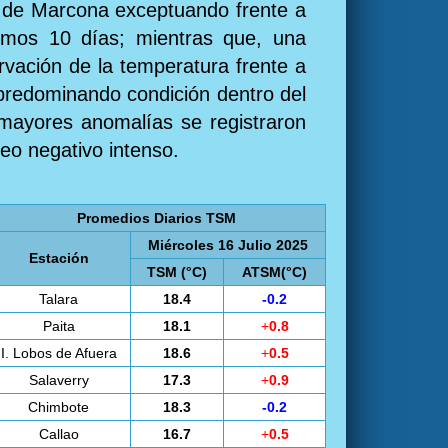
n de Marcona exceptuando frente a
timos 10 días; mientras que, una
rvación de la temperatura frente a
o predominando condición dentro del
s mayores anomalías se registraron
leo negativo intenso.
Promedios Diarios TSM
Miércoles 16 Julio 2025
Estación
TSM (°C)
ATSM(°C)
Talara
18.4
-0.2
Paita
18.1
+
0.8
I. Lobos de Afuera
18.6
+
0.5
Salaverry
17.3
+
0.9
Chimbote
18.3
-0.2
Callao
16.7
+
0.5