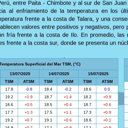
Perú, entre Paita - Chimbote y al sur de San Jua
ia al enfriamiento de la temperatura en los úl
mperatura frente a la costa de Talara, y una conse
stablecen valores entre positivos y negativos, per
n fría frente a la costa de Ilo. En promedio, la
res frente a la costa sur, donde se presenta un núc
Temperatura Superficial del Mar TSM, (°C)
13/07/2025
14/07/2025
15/07/2025
TSM
ATSM
TSM
ATSM
TSM
ATSM
17.8
-0.8
18.4
-0.2
18.6
0.0
19.2
+1.9
18.7
+1.4
18.2
+0.9
18.6
+0.5
18.5
+0.4
18.7
+0.6
17.7
+1.3
17.5
+1.1
17.3
+0.9
19.2
+0.7
19.1
+0.6
18.6
+0.1
16.9
+0.7
17.1
+0.9
17.1
+0.9