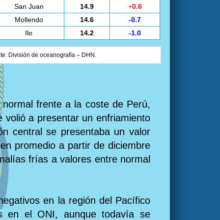
San Juan
14.9
+
0.6
Mollendo
14.6
-0.7
Ilo
14.2
-1.0
nte: División de oceanografía – DHN.
 normal frente a la coste de Perú,
 volió a presentar un enfriamiento
ón central se presentaba un valor
en promedio a partir de diciembre
alías frías a valores entre normal
egativos en la región del Pacífico
es en el ONI, aunque todavía se