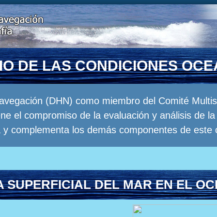
RIO DE LAS CONDICIONES OC
Navegación (DHN) como miembro del Comité Multisec
e el compromiso de la evaluación y análisis de 
a y complementa los demás componentes de este 
 SUPERFICIAL DEL MAR EN EL OC