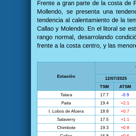
Frente a gran parte de la costa de 
Mollendo, se presenta una tendenc
tendencia al calentamiento de la te
Callao y Molendo. En el litoral se e
rango normal, desarrolando condició
frente a la costa centro, y las meno
Estación
12/07/2025
TSM
ATSM
Talara
17.7
-0.9
Paita
19.4
+2.1
I. Lobos de Afuera
18.8
+0.7
Salaverry
17.5
+1.1
Chimbote
19.3
+0.8
Callao
16.8
+0.6