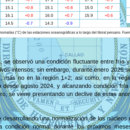
15.1
+0.8
15.1
+0.8
15.0
+0.7
16.1
+0.8
16.0
+0.7
15.9
+0.6
14.5
-0.7
14.3
-0.9
nomalías (°C) de las estaciones oceanográficas a lo largo del litoral peruano. Fue
, se observó una condición fluctuante entre fría y
tivos intensos; sin embargo, durante enero 2025 se
ú, más no en la región 1+2; asi como, en la regi
desde agosto 2024, y alcanzando condición fría 
ero, se viene presentando un declive de estas anom
 desarrollando una normalización de los núcleos n
ga condición normal durante los próximos mes