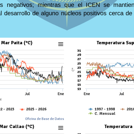
os negativos; mientras que el ICEN se mantie
 desarrollo de alguno núcleos positivos cerca de