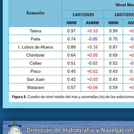
Nivel Me
Estación
14/07/2025
15/07/202
NMM
ANMM
NMM
A
Talara
0.97
+0.10
0.99
+0
Paita
0.74
-0.05
0.75
-0
I. Lobos de Afuera
0.88
+0.16
0.87
+0
Chimbote
0.64
+0.05
0.69
+0
Callao
0.51
-0.02
0.52
-0
Pisco
0.45
+0.02
0.43
0
San Juan
0.42
+0.02
0.43
+0
Matarani
0.57
+0.06
0.59
+0
Figura 6.
Cuadro de nivel medio del mar y anomalías (m) de las estaciones 