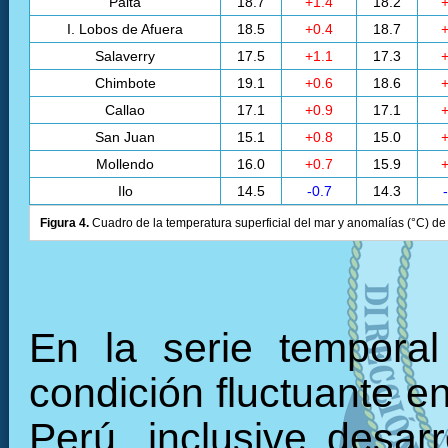
Paita
18.7
+1.4
18.2
+
I. Lobos de Afuera
18.5
+0.4
18.7
+
Salaverry
17.5
+1.1
17.3
+
Chimbote
19.1
+0.6
18.6
+
Callao
17.1
+0.9
17.1
+
San Juan
15.1
+0.8
15.0
+
Mollendo
16.0
+0.7
15.9
+
Ilo
14.5
-0.7
14.3
Figura 4.
Cuadro de la temperatura superficial del mar y anomalías (°C) de 
En la serie tempora
condición fluctuante en
Perú, inclusive desarr