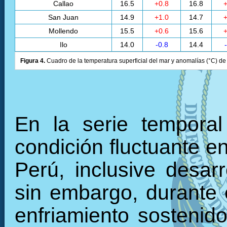
Callao
16.5
+0.8
16.8
+
San Juan
14.9
+1.0
14.7
+
Mollendo
15.5
+0.6
15.6
+
Ilo
14.0
-0.8
14.4
Figura 4.
Cuadro de la temperatura superficial del mar y anomalías (°C) de 
En la serie tempora
condición fluctuante en
Perú, inclusive desarr
sin embargo, durante 
enfriamiento sostenid