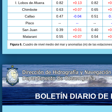
I. Lobos de Afuera
0.82
+0.13
0.82
+0
Chimbote
0.63
+0.07
0.65
+0
Callao
0.47
-0.04
0.51
0
Pisco
--
--
--
San Juan
0.39
+0.01
0.40
+0
Matarani
0.55
+0.07
0.54
+0
Figura 6.
Cuadro de nivel medio del mar y anomalías (m) de las estaciones 
BOLETÍN DIARIO D