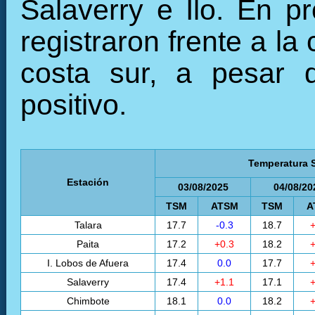
Salaverry e Ilo. En 
registraron frente a la
costa sur, a pesar 
positivo.
Temperatura S
Estación
03/08/2025
04/08/20
TSM
ATSM
TSM
A
Talara
17.7
-0.3
18.7
+
Paita
17.2
+0.3
18.2
+
I. Lobos de Afuera
17.4
0.0
17.7
+
Salaverry
17.4
+1.1
17.1
+
Chimbote
18.1
0.0
18.2
+