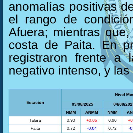
anomalías positivas de
el rango de condició
Afuera; mientras que,
costa de Paita. En p
registraron frente a
negativo intenso, y las
Nivel Me
Estación
03/08/2025
04/08/202
NMM
ANMM
NMM
A
Talara
0.90
+0.05
0.90
+0
Paita
0.72
-0.04
0.72
-0