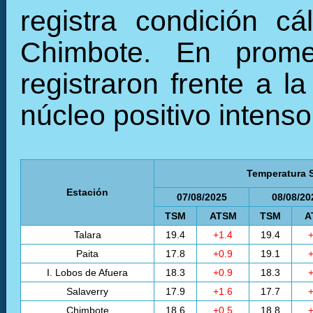
registra condición c
Chimbote. En prome
registraron frente a l
núcleo positivo intenso
Temperatura S
Estación
07/08/2025
08/08/20
TSM
ATSM
TSM
A
Talara
19.4
+1.4
19.4
+
Paita
17.8
+0.9
19.1
+
I. Lobos de Afuera
18.3
+0.9
18.3
+
Salaverry
17.9
+1.6
17.7
+
Chimbote
18.6
+0.5
18.8
+