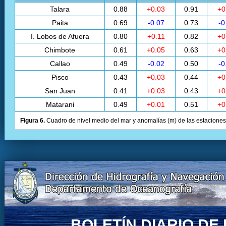
Talara
0.88
+0.03
0.91
+0
Paita
0.69
-0.07
0.73
-0
I. Lobos de Afuera
0.80
+0.11
0.82
+0
Chimbote
0.61
+0.05
0.63
+0
Callao
0.49
-0.02
0.50
-0
Pisco
0.43
+0.03
0.44
+0
San Juan
0.41
+0.03
0.43
+0
Matarani
0.49
+0.01
0.51
+0
Figura 6.
Cuadro de nivel medio del mar y anomalías (m) de las estaciones 
BOLETÍN DIARIO D