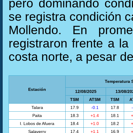
pero dominando condi
se registra condición c
Mollendo. En prome
registraron frente a l
costa norte, a pesar de
Temperatura S
Estación
12/08/2025
13/08/20
TSM
ATSM
TSM
A
Talara
17.9
-0.1
17.8
Paita
18.3
+1.4
18.1
+
I. Lobos de Afuera
18.4
+1.0
18.2
+
Salaverry
17.4
+1.1
16.9
+