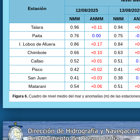
Nivel Me
Estación
12/08/2025
13/08/202
NMM
ANMM
NMM
A
Talara
0.96
+0.11
0.94
+0
Paita
0.76
0.00
0.75
-0
I. Lobos de Afuera
0.86
+0.17
0.84
+0
Chimbote
0.66
+0.10
0.63
+0
Callao
0.52
+0.01
0.51
0
Pisco
0.42
+0.02
0.41
+0
San Juan
0.41
+0.03
0.38
0
Matarani
0.54
+0.06
0.51
+0
Figura 6.
Cuadro de nivel medio del mar y anomalías (m) de las estaciones 