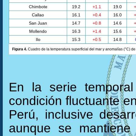
Chimbote
19.2
+1.1
19.0
+
Callao
16.1
+0.4
16.0
+
San Juan
14.7
+0.8
14.6
+
Mollendo
16.3
+1.4
15.6
+
Ilo
15.3
+0.5
14.8
Figura 4.
Cuadro de la temperatura superficial del mar y anomalías (°C) de 
En la serie tempora
condición fluctuante en
Perú, inclusive desarr
aunque se mantiene 