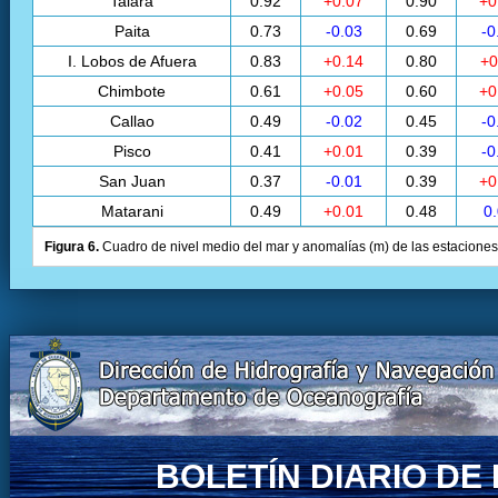
Talara
0.92
+0.07
0.90
+0
Paita
0.73
-0.03
0.69
-0
I. Lobos de Afuera
0.83
+0.14
0.80
+0
Chimbote
0.61
+0.05
0.60
+0
Callao
0.49
-0.02
0.45
-0
Pisco
0.41
+0.01
0.39
-0
San Juan
0.37
-0.01
0.39
+0
Matarani
0.49
+0.01
0.48
0
Figura 6.
Cuadro de nivel medio del mar y anomalías (m) de las estaciones 
BOLETÍN DIARIO D