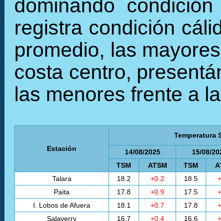
dominando condición 
registra condición cál
promedio, las mayores 
costa centro, presentá
las menores frente a la
Temperatura S
Estación
14/08/2025
15/08/20
TSM
ATSM
TSM
A
Talara
18.2
+0.2
18.5
+
Paita
17.8
+0.9
17.5
+
I. Lobos de Afuera
18.1
+0.7
17.8
+
Salaverry
16.7
+0.4
16.6
+