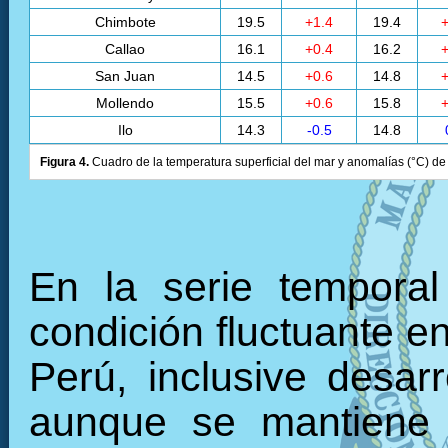
Chimbote
19.5
+1.4
19.4
+
Callao
16.1
+0.4
16.2
+
San Juan
14.5
+0.6
14.8
+
Mollendo
15.5
+0.6
15.8
+
Ilo
14.3
-0.5
14.8
Figura 4.
Cuadro de la temperatura superficial del mar y anomalías (°C) de 
En la serie tempora
condición fluctuante en
Perú, inclusive desarr
aunque se mantiene 