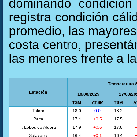
dominando condición 
registra condición cál
promedio, las mayores 
costa centro, presentá
las menores frente a la
Temperatura S
Estación
16/08/2025
17/08/20
TSM
ATSM
TSM
A
Talara
18.0
0.0
18.2
+
Paita
17.4
+0.5
17.5
+
I. Lobos de Afuera
17.9
+0.5
17.8
+
Salaverry
16.4
+0.1
16.4
+