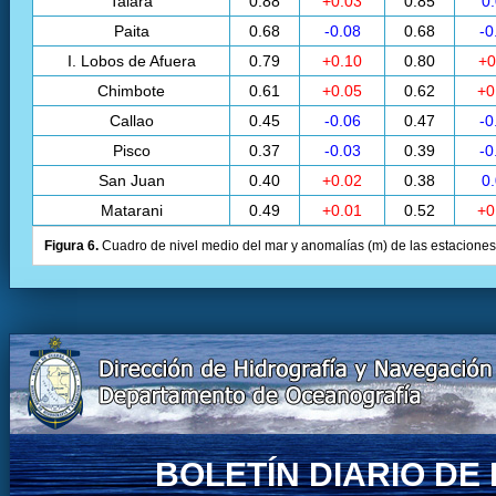
Talara
0.88
+0.03
0.85
0
Paita
0.68
-0.08
0.68
-0
I. Lobos de Afuera
0.79
+0.10
0.80
+0
Chimbote
0.61
+0.05
0.62
+0
Callao
0.45
-0.06
0.47
-0
Pisco
0.37
-0.03
0.39
-0
San Juan
0.40
+0.02
0.38
0
Matarani
0.49
+0.01
0.52
+0
Figura 6.
Cuadro de nivel medio del mar y anomalías (m) de las estaciones 
BOLETÍN DIARIO D