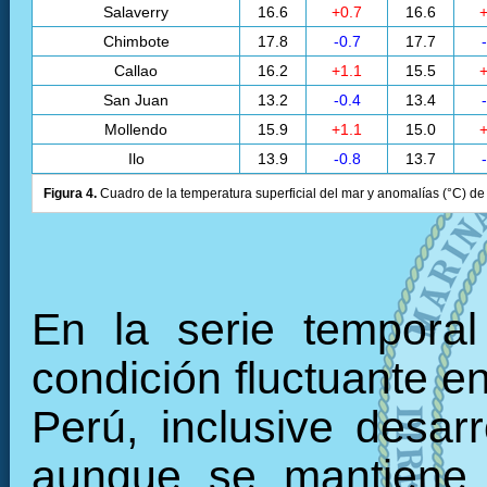
Salaverry
16.6
+0.7
16.6
+
Chimbote
17.8
-0.7
17.7
Callao
16.2
+1.1
15.5
+
San Juan
13.2
-0.4
13.4
Mollendo
15.9
+1.1
15.0
+
Ilo
13.9
-0.8
13.7
Figura 4.
Cuadro de la temperatura superficial del mar y anomalías (°C) de 
En la serie tempora
condición fluctuante en
Perú, inclusive desarr
aunque se mantiene 