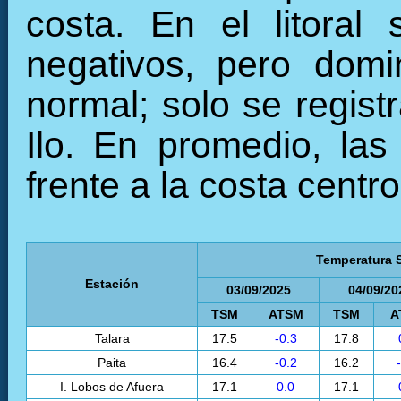
costa. En el litoral
negativos, pero domi
normal; solo se registr
Ilo. En promedio, la
frente a la costa centr
Temperatura S
Estación
03/09/2025
04/09/20
TSM
ATSM
TSM
A
Talara
17.5
-0.3
17.8
Paita
16.4
-0.2
16.2
I. Lobos de Afuera
17.1
0.0
17.1