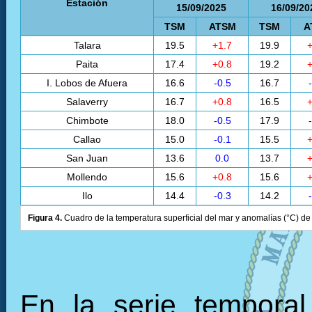
Estación
15/09/2025
16/09/20
TSM
ATSM
TSM
A
Talara
19.5
+1.7
19.9
+
Paita
17.4
+0.8
19.2
+
I. Lobos de Afuera
16.6
-0.5
16.7
Salaverry
16.7
+0.8
16.5
+
Chimbote
18.0
-0.5
17.9
Callao
15.0
-0.1
15.5
+
San Juan
13.6
0.0
13.7
+
Mollendo
15.6
+0.8
15.6
+
Ilo
14.4
-0.3
14.2
Figura 4.
Cuadro de la temperatura superficial del mar y anomalías (°C) de 
En la serie tempora