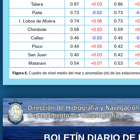
Talara
0.87
+0.03
0.86
+0
Paita
0.73
-0.02
0.73
-0
I. Lobos de Afuera
0.74
+0.06
0.73
+0
Chimbote
0.58
+0.03
0.59
+0
Callao
0.46
-0.03
0.45
-0
Pisco
0.44
+0.05
0.42
+0
San Juan
0.40
+0.03
0.42
+0
Matarani
0.54
+0.07
0.53
+0
Figura 6.
Cuadro de nivel medio del mar y anomalías (m) de las estaciones 
BOLETÍN DIARIO D