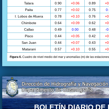
Talara
0.90
+0.06
0.89
+0
Paita
0.77
+0.02
0.75
0
I. Lobos de Afuera
0.78
+0.10
0.76
+0
Chimbote
0.64
+0.09
0.62
+0
Callao
0.49
0.00
0.48
-0
Pisco
0.44
+0.05
0.42
+0
San Juan
0.44
+0.07
0.43
+0
Matarani
0.57
+0.10
0.55
+0
Figura 6.
Cuadro de nivel medio del mar y anomalías (m) de las estaciones 
BOLETÍN DIARIO D