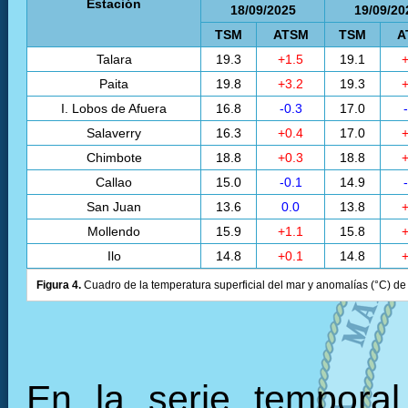
Estación
18/09/2025
19/09/20
TSM
ATSM
TSM
A
Talara
19.3
+1.5
19.1
+
Paita
19.8
+3.2
19.3
+
I. Lobos de Afuera
16.8
-0.3
17.0
Salaverry
16.3
+0.4
17.0
+
Chimbote
18.8
+0.3
18.8
+
Callao
15.0
-0.1
14.9
San Juan
13.6
0.0
13.8
+
Mollendo
15.9
+1.1
15.8
+
Ilo
14.8
+0.1
14.8
+
Figura 4.
Cuadro de la temperatura superficial del mar y anomalías (°C) de 
En la serie tempora