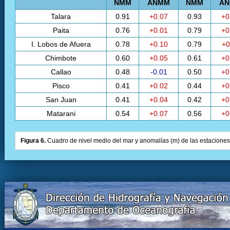
NMM
ANMM
NMM
A
Talara
0.91
+0.07
0.93
+0
Paita
0.76
+0.01
0.79
+0
I. Lobos de Afuera
0.78
+0.10
0.79
+0
Chimbote
0.60
+0.05
0.61
+0
Callao
0.48
-0.01
0.50
+0
Pisco
0.41
+0.02
0.44
+0
San Juan
0.41
+0.04
0.42
+0
Matarani
0.54
+0.07
0.56
+0
Figura 6.
Cuadro de nivel medio del mar y anomalías (m) de las estaciones 