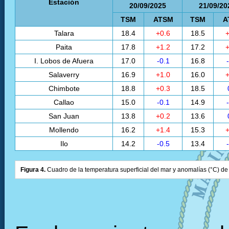
Estación
20/09/2025
21/09/20
TSM
ATSM
TSM
A
Talara
18.4
+0.6
18.5
+
Paita
17.8
+1.2
17.2
+
I. Lobos de Afuera
17.0
-0.1
16.8
Salaverry
16.9
+1.0
16.0
+
Chimbote
18.8
+0.3
18.5
Callao
15.0
-0.1
14.9
San Juan
13.8
+0.2
13.6
Mollendo
16.2
+1.4
15.3
+
Ilo
14.2
-0.5
13.4
Figura 4.
Cuadro de la temperatura superficial del mar y anomalías (°C) de 