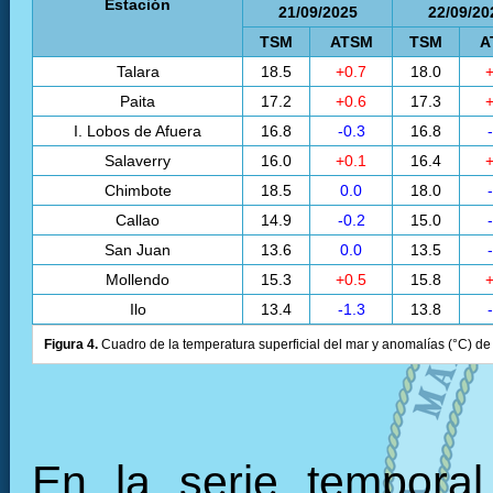
Estación
21/09/2025
22/09/20
TSM
ATSM
TSM
A
Talara
18.5
+0.7
18.0
+
Paita
17.2
+0.6
17.3
+
I. Lobos de Afuera
16.8
-0.3
16.8
Salaverry
16.0
+0.1
16.4
+
Chimbote
18.5
0.0
18.0
Callao
14.9
-0.2
15.0
San Juan
13.6
0.0
13.5
Mollendo
15.3
+0.5
15.8
+
Ilo
13.4
-1.3
13.8
Figura 4.
Cuadro de la temperatura superficial del mar y anomalías (°C) de 
En la serie tempora