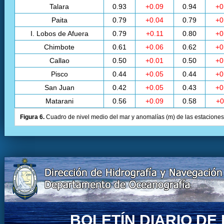
Talara
0.93
+0.09
0.94
+0
Paita
0.79
+0.04
0.79
+0
I. Lobos de Afuera
0.79
+0.11
0.80
+0
Chimbote
0.61
+0.06
0.62
+0
Callao
0.50
+0.01
0.50
+0
Pisco
0.44
+0.05
0.44
+0
San Juan
0.42
+0.05
0.43
+0
Matarani
0.56
+0.09
0.58
+0
Figura 6.
Cuadro de nivel medio del mar y anomalías (m) de las estaciones 
BOLETÍN DIARIO D