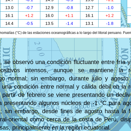
13.0
-0.7
12.9
-0.8
12.7
-1.0
16.1
+1.2
16.0
+1.1
16.1
+1.2
14.4
-0.5
13.5
-1.4
13.1
-1.8
nomalías (°C) de las estaciones oceanográficas a lo largo del litoral peruano. Fue
, se observó una condición fluctuante entre fría y
s positivos intensos, aunque se mantiene la
o normal; sin embargo, durante julio y agosto
 una condición entre normal y cálida débil en la r
a partir de febrero se viene presentando un decl
ía presentando algunos núcleos de -1 °C para ago
l; sin embargo, desde fines de agosto hasta la 
tral-oriental como cerca de la costa de Perú, dis
as, principalmente en la región ecuatorial.