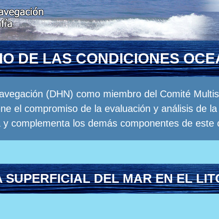
RIO DE LAS CONDICIONES OC
Navegación (DHN) como miembro del Comité Multisec
e el compromiso de la evaluación y análisis de 
a y complementa los demás componentes de este 
SUPERFICIAL DEL MAR EN EL LI