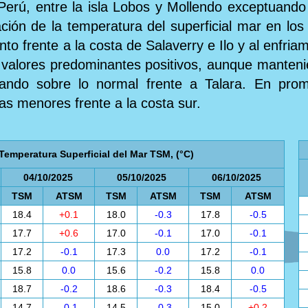
Perú, entre la isla Lobos y Mollendo exceptuando
ón de la temperatura del superficial mar en los 
to frente a la costa de Salaverry e Ilo y al enfria
n valores predominantes positivos, aunque manten
stando sobre lo normal frente a Talara. En pro
 las menores frente a la costa sur.
Temperatura Superficial del Mar TSM, (°C)
04/10/2025
05/10/2025
06/10/2025
TSM
ATSM
TSM
ATSM
TSM
ATSM
18.4
+0.1
18.0
-0.3
17.8
-0.5
17.7
+0.6
17.0
-0.1
17.0
-0.1
17.2
-0.1
17.3
0.0
17.2
-0.1
15.8
0.0
15.6
-0.2
15.8
0.0
18.7
-0.2
18.6
-0.3
18.4
-0.5
14.7
-0.1
14.5
-0.3
15.0
+0.2