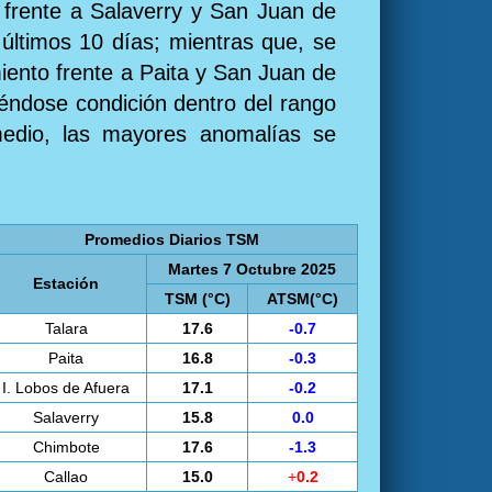
 frente a Salaverry y San Juan de
últimos 10 días; mientras que, se
miento frente a Paita y San Juan de
iéndose condición dentro del rango
medio, las mayores anomalías se
Promedios Diarios TSM
Martes 7 Octubre 2025
Estación
TSM (°C)
ATSM(°C)
Talara
17.6
-0.7
Paita
16.8
-0.3
I. Lobos de Afuera
17.1
-0.2
Salaverry
15.8
0.0
Chimbote
17.6
-1.3
Callao
15.0
+
0.2