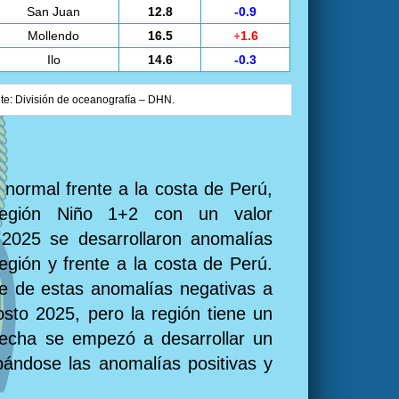
San Juan
12.8
-0.9
Mollendo
16.5
+
1.6
Ilo
14.6
-0.3
nte: División de oceanografía – DHN.
 normal frente a la costa de Perú,
 región Niño 1+2 con un valor
 2025 se desarrollaron anomalías
egión y frente a la costa de Perú.
ive de estas anomalías negativas a
sto 2025, pero la región tiene un
fecha se empezó a desarrollar un
ipándose las anomalías positivas y