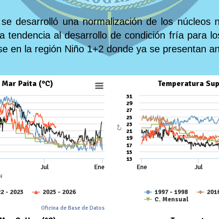
se desarrolló una normalización de los núcleos n
 tendencia al desarrollo de condición fría para 
se en la región Niño 1+2 donde ya se presentan a