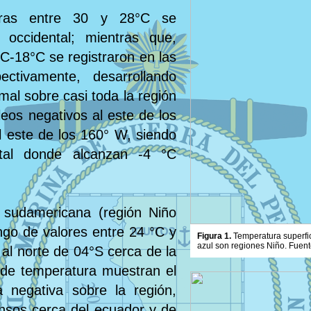
aturas entre 30 y 28°C se
 occidental; mientras que,
C-18°C se registraron en las
ectivamente, desarrollando
mal sobre casi toda la región
leos negativos al este de los
al este de los 160° W, siendo
ntal donde alcanzan -4 °C
 sudamericana (región Niño
ngo de valores entre 24 °C y
Figura 1.
Temperatura superfic
azul son regiones Niño. Fuent
 al norte de 04°S cerca de la
 de temperatura muestran el
 negativa sobre la región,
ensos cerca del ecuador y de