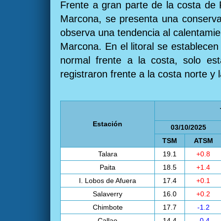
Frente a gran parte de la costa de 
Marcona, se presenta una conservaci
observa una tendencia al calentamien
Marcona. En el litoral se establece
normal frente a la costa, solo e
registraron frente a la costa norte y
Estación
03/10/2025
TSM
ATSM
Talara
19.1
+0.8
Paita
18.5
+1.4
I. Lobos de Afuera
17.4
+0.1
Salaverry
16.0
+0.2
Chimbote
17.7
-1.2
Callao
14.4
-0.4