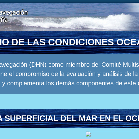
RIO DE LAS CONDICIONES OC
Navegación (DHN) como miembro del Comité Multisec
e el compromiso de la evaluación y análisis de 
a y complementa los demás componentes de este 
 SUPERFICIAL DEL MAR EN EL OC