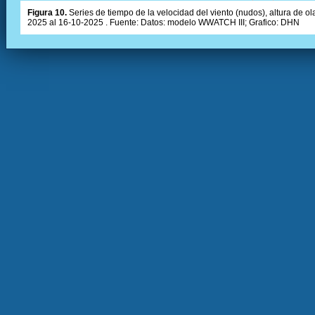
Figura 10.
Series de tiempo de la velocidad del viento (nudos), altura de olas
2025 al 16-10-2025 . Fuente: Datos: modelo WWATCH III; Grafico: DHN