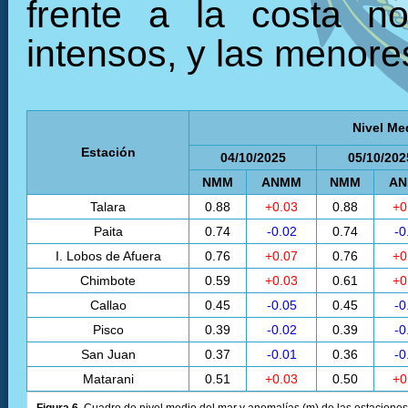
frente a la costa no
intensos, y las menores
Nivel Me
Estación
04/10/2025
05/10/202
NMM
ANMM
NMM
A
Talara
0.88
+0.03
0.88
+0
Paita
0.74
-0.02
0.74
-0
I. Lobos de Afuera
0.76
+0.07
0.76
+0
Chimbote
0.59
+0.03
0.61
+0
Callao
0.45
-0.05
0.45
-0
Pisco
0.39
-0.02
0.39
-0
San Juan
0.37
-0.01
0.36
-0
Matarani
0.51
+0.03
0.50
+0