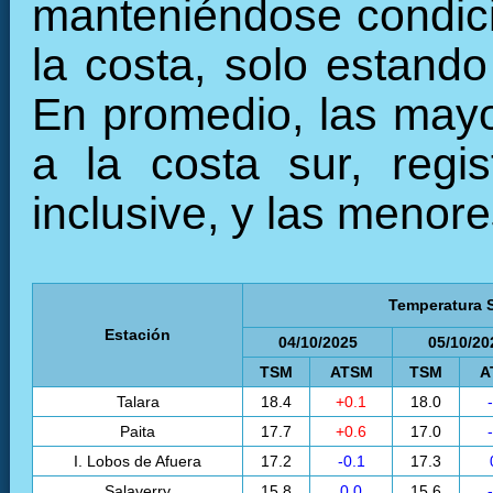
manteniéndose condici
la costa, solo estando
En promedio, las mayo
a la costa sur, regi
inclusive, y las menore
Temperatura S
Estación
04/10/2025
05/10/20
TSM
ATSM
TSM
A
Talara
18.4
+0.1
18.0
Paita
17.7
+0.6
17.0
I. Lobos de Afuera
17.2
-0.1
17.3
Salaverry
15.8
0.0
15.6