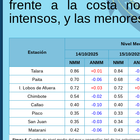
frente a la costa no
intensos, y las menores
Nivel Me
Estación
14/10/2025
15/10/202
NMM
ANMM
NMM
A
Talara
0.86
+0.01
0.84
-0
Paita
0.70
-0.06
0.68
-0
I. Lobos de Afuera
0.72
+0.03
0.72
+0
Chimbote
0.54
-0.02
0.55
-0
Callao
0.40
-0.10
0.40
-0
Pisco
0.35
-0.06
0.33
-0
San Juan
0.35
-0.03
0.34
-0
Matarani
0.42
-0.06
0.43
-0