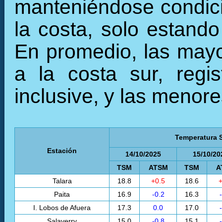
manteniéndose condici
la costa, solo estando
En promedio, las mayo
a la costa sur, regi
inclusive, y las menore
Temperatura S
Estación
14/10/2025
15/10/20
TSM
ATSM
TSM
A
Talara
18.8
+0.5
18.6
+
Paita
16.9
-0.2
16.3
I. Lobos de Afuera
17.3
0.0
17.0
Salaverry
15.0
-0.8
15.1