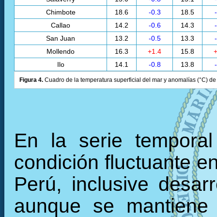
Chimbote
18.6
-0.3
18.5
Callao
14.2
-0.6
14.3
San Juan
13.2
-0.5
13.3
Mollendo
16.3
+1.4
15.8
+
Ilo
14.1
-0.8
13.8
Figura 4.
Cuadro de la temperatura superficial del mar y anomalías (°C) de 
En la serie tempora
condición fluctuante en
Perú, inclusive desarr
aunque se mantiene 