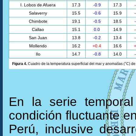
I. Lobos de Afuera
17.3
-0.9
17.3
Salaverry
15.5
-0.6
15.9
Chimbote
19.1
-0.5
18.5
Callao
15.1
0.0
14.9
San Juan
13.8
-0.2
13.4
Mollendo
16.2
+0.4
16.6
+
Ilo
14.7
-0.8
14.0
Figura 4.
Cuadro de la temperatura superficial del mar y anomalías (°C) de 
En la serie tempora
condición fluctuante en
Perú, inclusive desarr