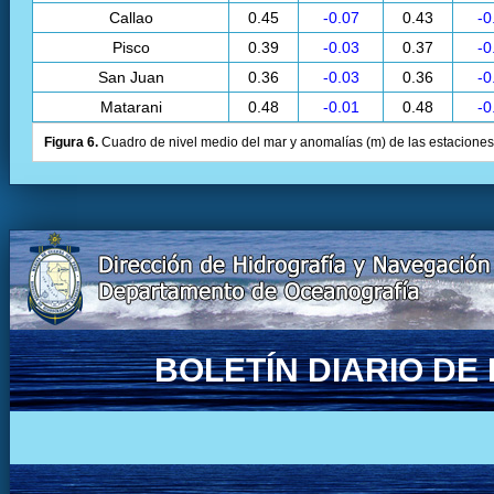
Callao
0.45
-0.07
0.43
-0
Pisco
0.39
-0.03
0.37
-0
San Juan
0.36
-0.03
0.36
-0
Matarani
0.48
-0.01
0.48
-0
Figura 6.
Cuadro de nivel medio del mar y anomalías (m) de las estaciones 
BOLETÍN DIARIO D