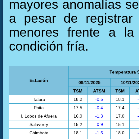
mayores anomalías se r
a pesar de registrar
menores frente a la
condición fría.
Temperatura S
Estación
09/11/2025
10/11/20
TSM
ATSM
TSM
A
Talara
18.2
-0.5
18.1
Paita
17.5
-0.4
17.4
I. Lobos de Afuera
16.9
-1.3
17.0
Salaverry
15.2
-0.9
15.1
Chimbote
18.1
-1.5
18.0