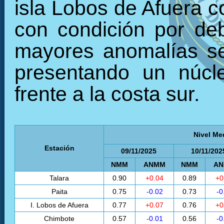
isla Lobos de Afuera c
con condición por de
mayores anomalías se 
presentando un núcle
frente a la costa sur.
Nivel Me
Estación
09/11/2025
10/11/202
NMM
ANMM
NMM
A
Talara
0.90
+0.04
0.89
+0
Paita
0.75
-0.02
0.73
-0
I. Lobos de Afuera
0.77
+0.07
0.76
+0
Chimbote
0.57
-0.01
0.56
-0