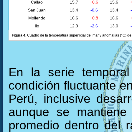
Callao
15.7
+0.6
15.6
+
San Juan
13.4
-0.6
13.4
Mollendo
16.6
+0.8
16.6
+
Ilo
12.9
-2.6
13.0
Figura 4.
Cuadro de la temperatura superficial del mar y anomalías (°C) de 
En la serie tempora
condición fluctuante en
Perú, inclusive desarr
aunque se mantiene 
promedio dentro del 