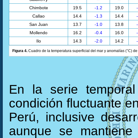
Chimbote
19.5
-1.2
19.0
Callao
14.4
-1.3
14.4
San Juan
13.7
-1.0
13.8
Mollendo
16.2
-0.4
16.0
Ilo
14.3
-2.0
14.2
Figura 4.
Cuadro de la temperatura superficial del mar y anomalías (°C) de 
En la serie tempora
condición fluctuante en
Perú, inclusive desarr
aunque se mantiene 