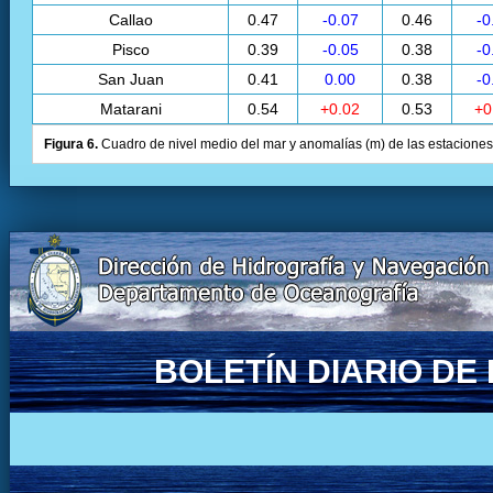
Callao
0.47
-0.07
0.46
-0
Pisco
0.39
-0.05
0.38
-0
San Juan
0.41
0.00
0.38
-0
Matarani
0.54
+0.02
0.53
+0
Figura 6.
Cuadro de nivel medio del mar y anomalías (m) de las estaciones 
BOLETÍN DIARIO D