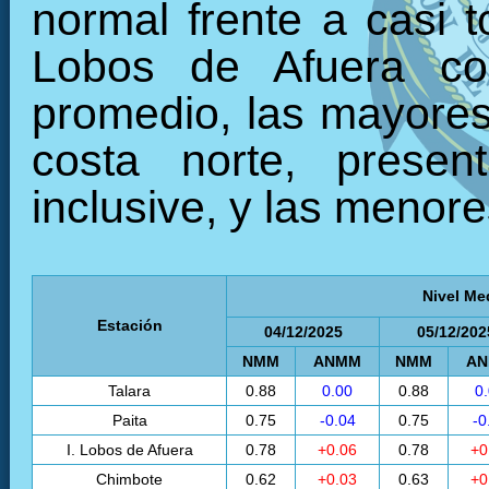
normal frente a casi t
Lobos de Afuera co
promedio, las mayores 
costa norte, presen
inclusive, y las menore
Nivel Me
Estación
04/12/2025
05/12/202
NMM
ANMM
NMM
A
Talara
0.88
0.00
0.88
0
Paita
0.75
-0.04
0.75
-0
I. Lobos de Afuera
0.78
+0.06
0.78
+0
Chimbote
0.62
+0.03
0.63
+0