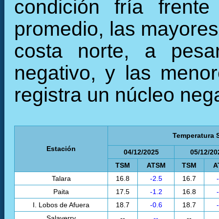
condición fría frent
promedio, las mayores 
costa norte, a pesa
negativo, y las menor
registra un núcleo neg
Temperatura S
Estación
04/12/2025
05/12/20
TSM
ATSM
TSM
A
Talara
16.8
-2.5
16.7
Paita
17.5
-1.2
16.8
I. Lobos de Afuera
18.7
-0.6
18.7
Salaverry
--
--
--