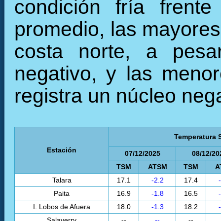
condición fría frent
promedio, las mayores 
costa norte, a pesa
negativo, y las menor
registra un núcleo neg
Temperatura S
Estación
07/12/2025
08/12/20
TSM
ATSM
TSM
A
Talara
17.1
-2.2
17.4
Paita
16.9
-1.8
16.5
I. Lobos de Afuera
18.0
-1.3
18.2
Salaverry
--
--
--