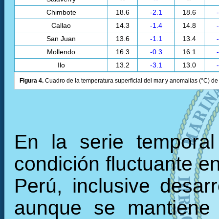
Chimbote
18.6
-2.1
18.6
Callao
14.3
-1.4
14.8
San Juan
13.6
-1.1
13.4
Mollendo
16.3
-0.3
16.1
Ilo
13.2
-3.1
13.0
Figura 4.
Cuadro de la temperatura superficial del mar y anomalías (°C) de 
En la serie tempora
condición fluctuante en
Perú, inclusive desarr
aunque se mantiene 