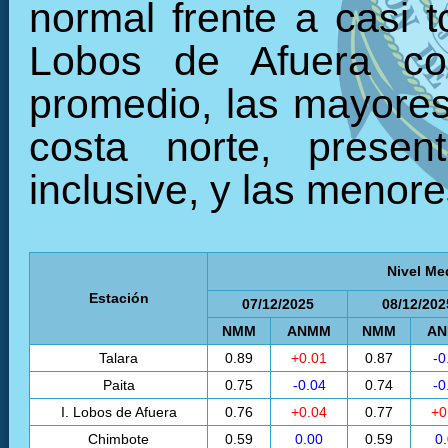
normal frente a casi t
Lobos de Afuera co
promedio, las mayores 
costa norte, presen
inclusive, y las menore
Nivel Me
Estación
07/12/2025
08/12/202
NMM
ANMM
NMM
A
Talara
0.89
+0.01
0.87
-0
Paita
0.75
-0.04
0.74
-0
I. Lobos de Afuera
0.76
+0.04
0.77
+0
Chimbote
0.59
0.00
0.59
0