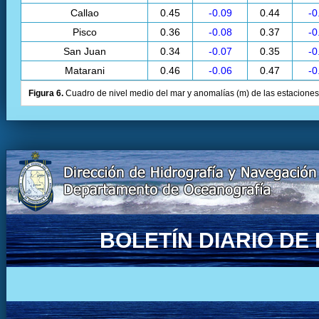
Callao
0.45
-0.09
0.44
-0
Pisco
0.36
-0.08
0.37
-0
San Juan
0.34
-0.07
0.35
-0
Matarani
0.46
-0.06
0.47
-0
Figura 6.
Cuadro de nivel medio del mar y anomalías (m) de las estaciones 
BOLETÍN DIARIO D