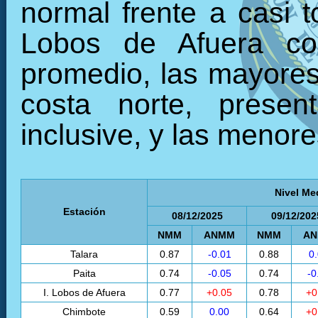
normal frente a casi t
Lobos de Afuera co
promedio, las mayores 
costa norte, presen
inclusive, y las menore
Nivel Me
Estación
08/12/2025
09/12/202
NMM
ANMM
NMM
A
Talara
0.87
-0.01
0.88
0
Paita
0.74
-0.05
0.74
-0
I. Lobos de Afuera
0.77
+0.05
0.78
+0
Chimbote
0.59
0.00
0.64
+0