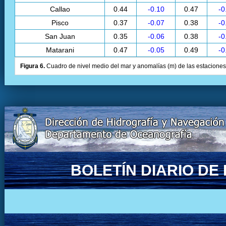
Callao
0.44
-0.10
0.47
-0
Pisco
0.37
-0.07
0.38
-0
San Juan
0.35
-0.06
0.38
-0
Matarani
0.47
-0.05
0.49
-0
Figura 6.
Cuadro de nivel medio del mar y anomalías (m) de las estaciones 
BOLETÍN DIARIO D