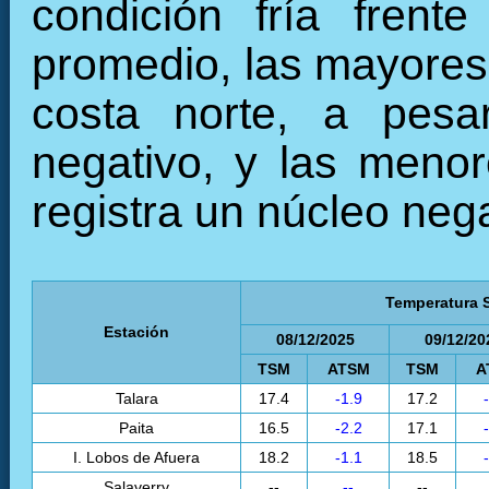
condición fría frent
promedio, las mayores 
costa norte, a pesa
negativo, y las menor
registra un núcleo neg
Temperatura S
Estación
08/12/2025
09/12/20
TSM
ATSM
TSM
A
Talara
17.4
-1.9
17.2
Paita
16.5
-2.2
17.1
I. Lobos de Afuera
18.2
-1.1
18.5
Salaverry
--
--
--