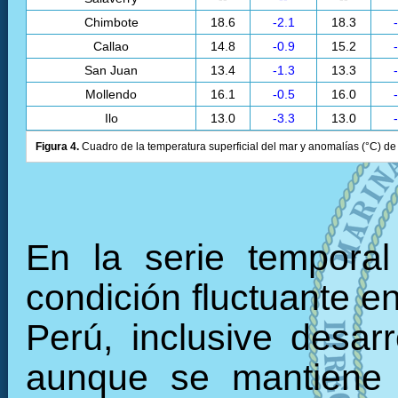
Chimbote
18.6
-2.1
18.3
Callao
14.8
-0.9
15.2
San Juan
13.4
-1.3
13.3
Mollendo
16.1
-0.5
16.0
Ilo
13.0
-3.3
13.0
Figura 4.
Cuadro de la temperatura superficial del mar y anomalías (°C) de 
En la serie tempora
condición fluctuante en
Perú, inclusive desarr
aunque se mantiene 