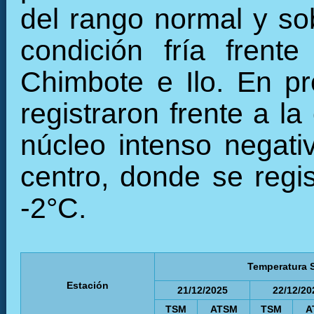
del rango normal y so
condición fría frent
Chimbote e Ilo. En p
registraron frente a la
núcleo intenso negati
centro, donde se regi
-2°C.
Temperatura S
Estación
21/12/2025
22/12/20
TSM
ATSM
TSM
A