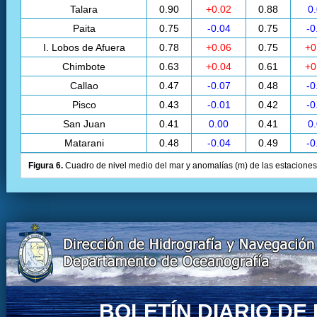
Talara
0.90
+0.02
0.88
0
Paita
0.75
-0.04
0.75
-0
I. Lobos de Afuera
0.78
+0.06
0.75
+0
Chimbote
0.63
+0.04
0.61
+0
Callao
0.47
-0.07
0.48
-0
Pisco
0.43
-0.01
0.42
-0
San Juan
0.41
0.00
0.41
0
Matarani
0.48
-0.04
0.49
-0
Figura 6.
Cuadro de nivel medio del mar y anomalías (m) de las estaciones 
BOLETÍN DIARIO D