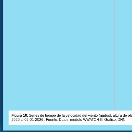
Figura 10.
Series de tiempo de la velocidad del viento (nudos), altura de olas
2025 al 02-01-2026 . Fuente: Datos: modelo WWATCH III; Grafico: DHN