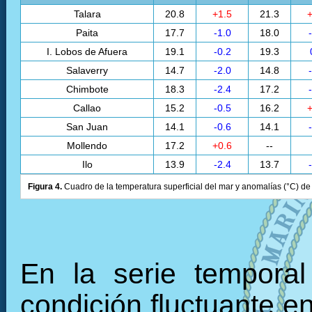
Talara
20.8
+1.5
21.3
+
Paita
17.7
-1.0
18.0
I. Lobos de Afuera
19.1
-0.2
19.3
Salaverry
14.7
-2.0
14.8
Chimbote
18.3
-2.4
17.2
Callao
15.2
-0.5
16.2
+
San Juan
14.1
-0.6
14.1
Mollendo
17.2
+0.6
--
Ilo
13.9
-2.4
13.7
Figura 4.
Cuadro de la temperatura superficial del mar y anomalías (°C) de 
En la serie tempora
condición fluctuante en