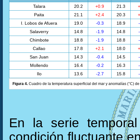
Talara
20.2
+0.9
21.3
+
Paita
21.1
+2.4
20.3
+
I. Lobos de Afuera
19.0
-0.3
18.9
Salaverry
14.8
-1.9
14.8
Chimbote
18.8
-1.9
18.8
Callao
17.8
+2.1
18.0
+
San Juan
14.3
-0.4
14.5
Mollendo
16.4
-0.2
16.3
Ilo
13.6
-2.7
15.8
Figura 4.
Cuadro de la temperatura superficial del mar y anomalías (°C) de 
En la serie tempora
condición fluctuante en