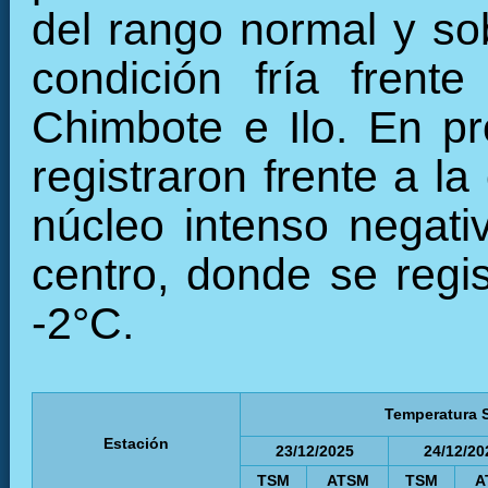
del rango normal y so
condición fría frent
Chimbote e Ilo. En p
registraron frente a la
núcleo intenso negati
centro, donde se regi
-2°C.
Temperatura S
Estación
23/12/2025
24/12/20
TSM
ATSM
TSM
A