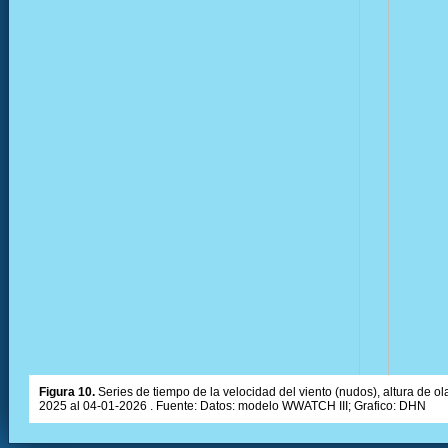
Figura 10.
Series de tiempo de la velocidad del viento (nudos), altura de olas
2025 al 04-01-2026 . Fuente: Datos: modelo WWATCH III; Grafico: DHN