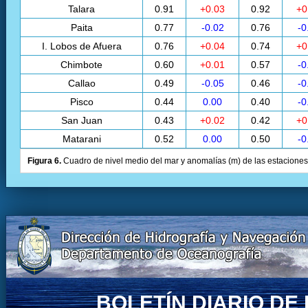
Talara
0.91
+0.03
0.92
+0
Paita
0.77
-0.02
0.76
-0
I. Lobos de Afuera
0.76
+0.04
0.74
+0
Chimbote
0.60
+0.01
0.57
-0
Callao
0.49
-0.05
0.46
-0
Pisco
0.44
0.00
0.40
-0
San Juan
0.43
+0.02
0.42
+0
Matarani
0.52
0.00
0.50
-0
Figura 6.
Cuadro de nivel medio del mar y anomalías (m) de las estaciones 
BOLETÍN DIARIO D