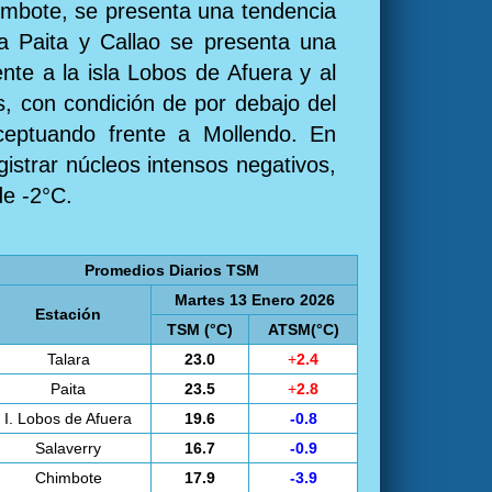
himbote, se presenta una tendencia
 a Paita y Callao se presenta una
nte a la isla Lobos de Afuera y al
, con condición de por debajo del
xceptuando frente a Mollendo. En
istrar núcleos intensos negativos,
de -2°C.
Promedios Diarios TSM
Martes 13 Enero 2026
Estación
TSM (°C)
ATSM(°C)
Talara
23.0
+
2.4
Paita
23.5
+
2.8
I. Lobos de Afuera
19.6
-0.8
Salaverry
16.7
-0.9
Chimbote
17.9
-3.9