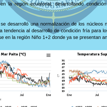
 en la región ecuatorial, desarrollando condici
se desarrolló una normalización de los núcleos n
 tendencia al desarrollo de condición fría para 
se en la región Niño 1+2 donde ya se presentan a