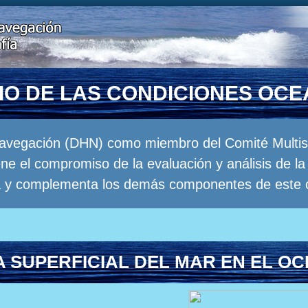
RIO DE LAS CONDICIONES OC
Navegación (DHN) como miembro del Comité Multisec
e el compromiso de la evaluación y análisis de 
a y complementa los demás componentes de este 
 SUPERFICIAL DEL MAR EN EL OC