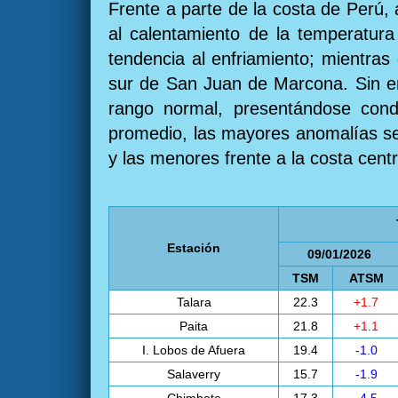
Frente a parte de la costa de Perú,
al calentamiento de la temperatura
tendencia al enfriamiento; mientras
sur de San Juan de Marcona. Sin emb
rango normal, presentándose condi
promedio, las mayores anomalías se r
y las menores frente a la costa cent
Estación
09/01/2026
TSM
ATSM
Talara
22.3
+1.7
Paita
21.8
+1.1
I. Lobos de Afuera
19.4
-1.0
Salaverry
15.7
-1.9