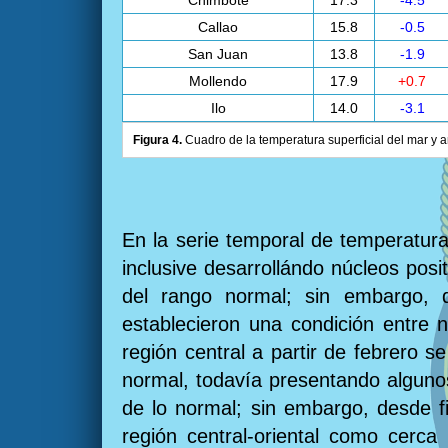
Chimbote
17.3
-4.5
Callao
15.8
-0.5
San Juan
13.8
-1.9
Mollendo
17.9
+0.7
Ilo
14.0
-3.1
Figura 4.
Cuadro de la temperatura superficial del mar y a
En la serie temporal de temperatura
inclusive desarrollándo núcleos pos
del rango normal; sin embargo, d
establecieron una condición entre n
región central a partir de febrero 
normal, todavía presentando algunos
de lo normal; sin embargo, desde f
región central-oriental como cerca