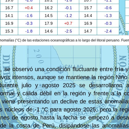
19.0
-2.8
20.2
-1.6
20.7
-1.1
16.7
+0.4
16.2
-0.1
15.7
-0.6
14.1
-1.6
14.5
-1.2
14.4
-1.3
16.9
-0.3
17.9
+0.7
16.9
-0.3
15.3
-1.8
14.6
-2.5
14.7
-2.4
nomalías (°C) de las estaciones oceanográficas a lo largo del litoral peruano. Fue
, se observó una condición fluctuante entre fría y
itivos intensos, aunque se mantiene la región Niñ
urante julio y agosto 2025 se desarrollaron a
ormal y cálida débil en la región y frente a la 
se viene presentando un declive de estas anomalía
 núcleos de -1 °C para agosto 2025, pero la regi
ines de agosto hasta la fecha se empezó a desarr
 de la costa de Perú, disipándose las anomalía