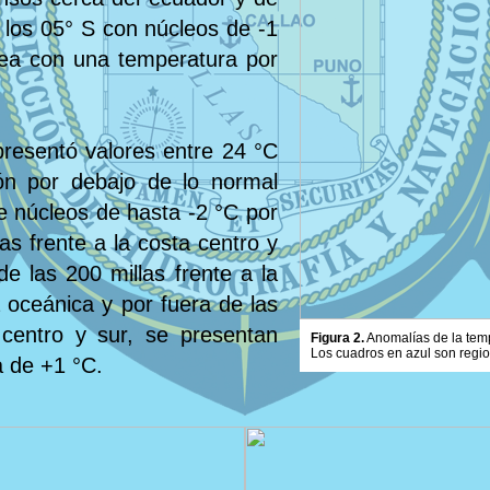
 los 05° S con núcleos de -1
ea con una temperatura por
presentó valores entre 24 °C
ón por debajo de lo normal
de núcleos de hasta -2 °C por
as frente a la costa centro y
de las 200 millas frente a la
a oceánica y por fuera de las
 centro y sur, se presentan
Figura 2.
Anomalías de la tempe
Los cuadros en azul son regi
a de +1 °C.