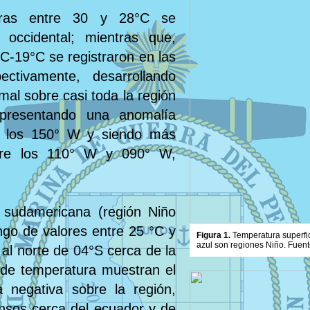
aturas entre 30 y 28°C se
 occidental; mientras que,
C-19°C se registraron en las
ectivamente, desarrollando
mal sobre casi toda la región
 presentando una anomalía
e los 150° W y siendo más
ntre los 110° W y 090° W,
 sudamericana (región Niño
ngo de valores entre 25 °C y
Figura 1.
Temperatura superfic
azul son regiones Niño. Fuent
 al norte de 04°S cerca de la
 de temperatura muestran el
 negativa sobre la región,
ensos cerca del ecuador y de