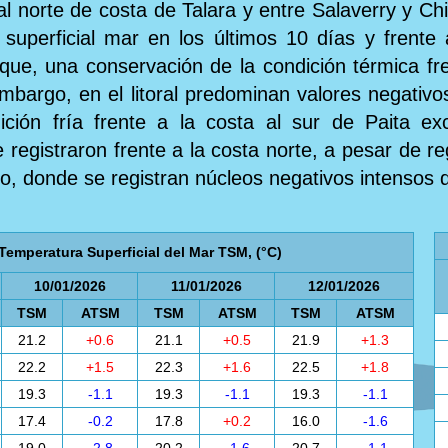
 al norte de costa de Talara y entre Salaverry y C
 superficial mar en los últimos 10 días y frente
 que, una conservación de la condición térmica fre
argo, en el litoral predominan valores negativos
ción fría frente a la costa al sur de Paita e
egistraron frente a la costa norte, a pesar de reg
ro, donde se registran núcleos negativos intensos 
Temperatura Superficial del Mar TSM, (°C)
10/01/2026
11/01/2026
12/01/2026
TSM
ATSM
TSM
ATSM
TSM
ATSM
21.2
+0.6
21.1
+0.5
21.9
+1.3
22.2
+1.5
22.3
+1.6
22.5
+1.8
19.3
-1.1
19.3
-1.1
19.3
-1.1
17.4
-0.2
17.8
+0.2
16.0
-1.6