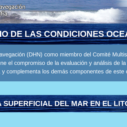
RIO DE LAS CONDICIONES OC
Navegación (DHN) como miembro del Comité Multisec
e el compromiso de la evaluación y análisis de 
a y complementa los demás componentes de este 
SUPERFICIAL DEL MAR EN EL LI