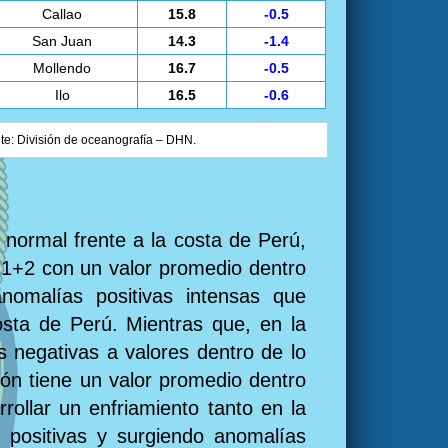
Callao
15.8
-0.5
San Juan
14.3
-1.4
Mollendo
16.7
-0.5
Ilo
16.5
-0.6
nte: División de oceanografía – DHN.
 normal frente a la costa de Perú,
o 1+2 con un valor promedio dentro
nomalías positivas intensas que
costa de Perú. Mientras que, en la
s negativas a valores dentro de lo
ón tiene un valor promedio dentro
ollar un enfriamiento tanto en la
s positivas y surgiendo anomalías