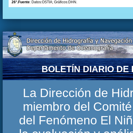
26°.Fuente
: Datos:OSTIA; Gráficos:DHN.
BOLETÍN DIARIO D
La Dirección de Hi
miembro del Comité 
del Fenómeno El Niñ