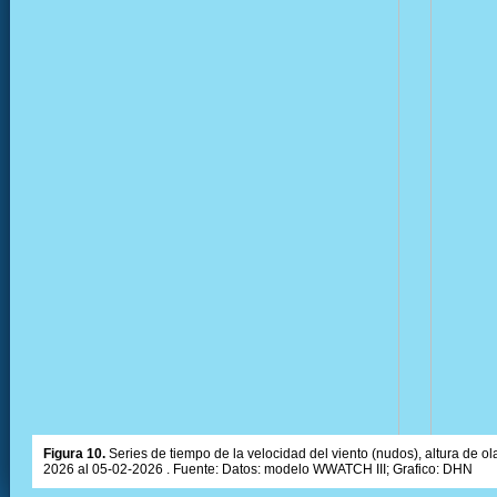
Figura 10.
Series de tiempo de la velocidad del viento (nudos), altura de olas
2026 al 05-02-2026 . Fuente: Datos: modelo WWATCH III; Grafico: DHN