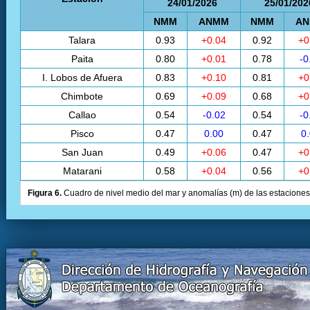
24/01/2026
25/01/202
NMM
ANMM
NMM
A
Talara
0.93
+0.04
0.92
+0
Paita
0.80
+0.01
0.78
-0
I. Lobos de Afuera
0.83
+0.10
0.81
+0
Chimbote
0.69
+0.09
0.68
+0
Callao
0.54
-0.02
0.54
-0
Pisco
0.47
0.00
0.47
0
San Juan
0.49
+0.06
0.47
+0
Matarani
0.58
+0.04
0.56
+0
Figura 6.
Cuadro de nivel medio del mar y anomalías (m) de las estaciones 