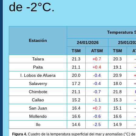
de -2°C.
Temperatura S
Estación
24/01/2026
25/01/20
TSM
ATSM
TSM
A
Talara
21.3
+0.7
20.3
Paita
21.1
+0.4
19.1
I. Lobos de Afuera
20.0
-0.4
20.9
+
Salaverry
17.2
-0.4
18.0
+
Chimbote
21.1
-0.7
21.8
Callao
15.2
-1.1
15.3
San Juan
16.4
+0.7
15.1
Mollendo
16.6
-0.6
16.6
Ilo
14.6
-2.5
14.9
Figura 4.
Cuadro de la temperatura superficial del mar y anomalías (°C) de 