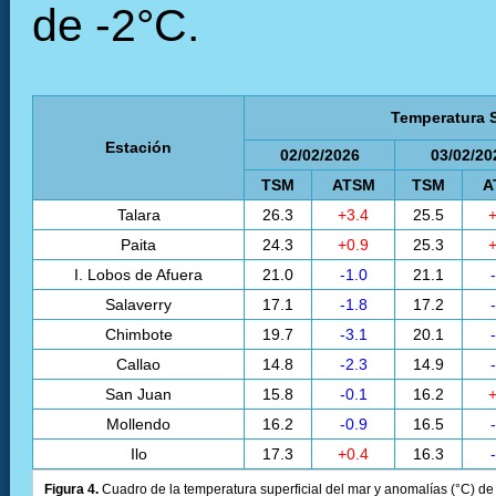
de -2°C.
Temperatura S
Estación
02/02/2026
03/02/20
TSM
ATSM
TSM
A
Talara
26.3
+3.4
25.5
+
Paita
24.3
+0.9
25.3
+
I. Lobos de Afuera
21.0
-1.0
21.1
Salaverry
17.1
-1.8
17.2
Chimbote
19.7
-3.1
20.1
Callao
14.8
-2.3
14.9
San Juan
15.8
-0.1
16.2
+
Mollendo
16.2
-0.9
16.5
Ilo
17.3
+0.4
16.3
Figura 4.
Cuadro de la temperatura superficial del mar y anomalías (°C) de 