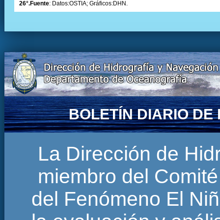
26°.Fuente
: Datos:OSTIA; Gráficos:DHN.
BOLETÍN DIARIO D
La Dirección de Hi
miembro del Comité 
del Fenómeno El Niñ