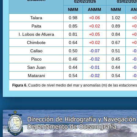
02/02/2026
03/02/202
NMM
ANMM
NMM
A
Talara
0.98
+0.06
1.02
+0
Paita
0.85
+0.02
0.89
+0
I. Lobos de Afuera
0.81
+0.05
0.84
+0
Chimbote
0.64
+0.02
0.67
+0
Callao
0.50
-0.07
0.51
-0
Pisco
0.46
-0.02
0.45
-0
San Juan
0.44
-0.01
0.44
-0
Matarani
0.54
-0.02
0.54
-0
Figura 6.
Cuadro de nivel medio del mar y anomalías (m) de las estaciones 