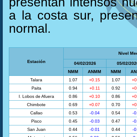
presentan intensos núc
a la costa sur, prese
normal.
Nivel Me
Estación
04/02/2026
05/02/202
NMM
ANMM
NMM
A
Talara
1.07
+0.15
1.07
+0
Paita
0.94
+0.11
0.92
+0
I. Lobos de Afuera
0.86
+0.10
0.86
+0
Chimbote
0.69
+0.07
0.70
+0
Callao
0.53
-0.04
0.54
-0
Pisco
0.45
-0.03
0.47
-0
San Juan
0.44
-0.01
0.44
-0