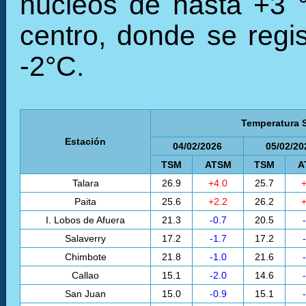
núcleos de hasta +3 °
centro, donde se regi
-2°C.
Temperatura S
Estación
04/02/2026
05/02/20
TSM
ATSM
TSM
A
Talara
26.9
+4.0
25.7
+
Paita
25.6
+2.2
26.2
+
I. Lobos de Afuera
21.3
-0.7
20.5
Salaverry
17.2
-1.7
17.2
Chimbote
21.8
-1.0
21.6
Callao
15.1
-2.0
14.6
San Juan
15.0
-0.9
15.1