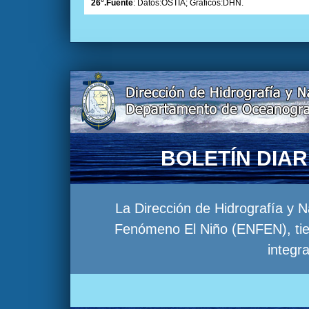
26°.Fuente
: Datos:OSTIA; Gráficos:DHN.
BOLETÍN DIA
La Dirección de Hidrografía y 
Fenómeno El Niño (ENFEN), tien
integr