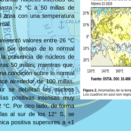
hasta +2 °C a 50 millas de
el área con una temperatura
rmal.
presentó valores entre 26 °C
ón por debajo de lo normal
n la presencia de núcleos de
ras 50 millas; mientras que,
una condición sobre lo normal
ce alrededor de 100 millas.
r se debilitan los núcleos
Figura 2.
Anomalías de la tempe
Los cuadros en azul son regi
ías positivas intensas muy
 °C. Por otro lado, de forma
las al sur de los 12° S, se
ica positiva superiores a +1