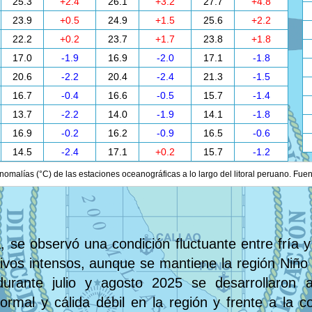
25.3
+2.4
26.1
+3.2
27.7
+4.8
23.9
+0.5
24.9
+1.5
25.6
+2.2
22.2
+0.2
23.7
+1.7
23.8
+1.8
17.0
-1.9
16.9
-2.0
17.1
-1.8
20.6
-2.2
20.4
-2.4
21.3
-1.5
16.7
-0.4
16.6
-0.5
15.7
-1.4
13.7
-2.2
14.0
-1.9
14.1
-1.8
16.9
-0.2
16.2
-0.9
16.5
-0.6
14.5
-2.4
17.1
+0.2
15.7
-1.2
nomalías (°C) de las estaciones oceanográficas a lo largo del litoral peruano. Fue
, se observó una condición fluctuante entre fría y
itivos intensos, aunque se mantiene la región Niñ
urante julio y agosto 2025 se desarrollaron a
ormal y cálida débil en la región y frente a la 