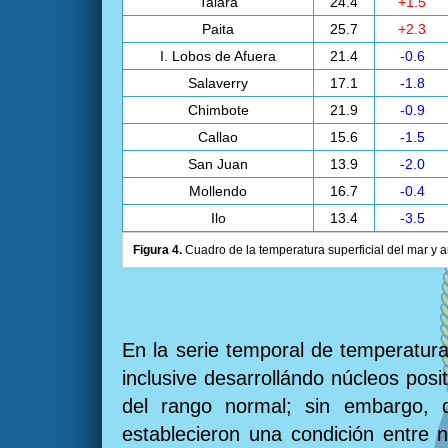
Talara
24.4
+1.5
Paita
25.7
+2.3
I. Lobos de Afuera
21.4
-0.6
Salaverry
17.1
-1.8
Chimbote
21.9
-0.9
Callao
15.6
-1.5
San Juan
13.9
-2.0
Mollendo
16.7
-0.4
Ilo
13.4
-3.5
Figura 4.
Cuadro de la temperatura superficial del mar y a
En la serie temporal de temperatura
inclusive desarrollándo núcleos pos
del rango normal; sin embargo, d
establecieron una condición entre n