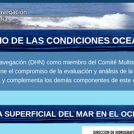
RIO DE LAS CONDICIONES OC
Navegación (DHN) como miembro del Comité Multisec
e el compromiso de la evaluación y análisis de 
a y complementa los demás componentes de este 
 SUPERFICIAL DEL MAR EN EL OC