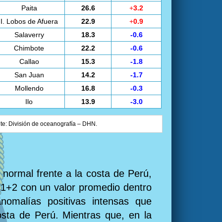
Paita
26.6
+
3.2
I. Lobos de Afuera
22.9
+
0.9
Salaverry
18.3
-0.6
Chimbote
22.2
-0.6
Callao
15.3
-1.8
San Juan
14.2
-1.7
Mollendo
16.8
-0.3
Ilo
13.9
-3.0
nte: División de oceanografía – DHN.
 normal frente a la costa de Perú,
o 1+2 con un valor promedio dentro
nomalías positivas intensas que
costa de Perú. Mientras que, en la