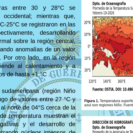
aturas entre 30 y 28°C se
 occidental; mientras que,
C-25°C se registraron en las
ectivamente, desarrollando
mal sobre la región central,
tando anomalías de un valor
 Por otro lado, en la región
 tiende al calentamiento y a
os de hasta +1 °C .
 sudamericana (región Niño
ngo de valores entre 27 °C y
Figura 1.
Temperatura superfic
azul son regiones Niño. Fuent
 al norte de 04°S cerca de la
 de temperatura muestran el
ativas y el desarrollo de
istrando núcleos intensos de