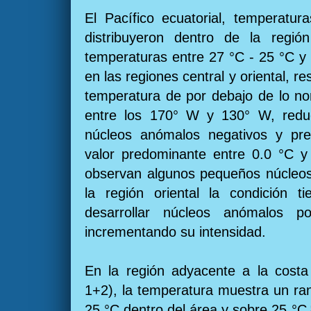
El Pacífico ecuatorial, temperatu
distribuyeron dentro de la región
temperaturas entre 27 °C - 25 °C y 
en las regiones central y oriental, r
temperatura de por debajo de lo nor
entre los 170° W y 130° W, reduc
núcleos anómalos negativos y pr
valor predominante entre 0.0 °C y
observan algunos pequeños núcleos 
la región oriental la condición t
desarrollar núcleos anómalos p
incrementando su intensidad.
En la región adyacente a la costa
1+2), la temperatura muestra un ra
25 °C dentro del área y sobre 25 °C 