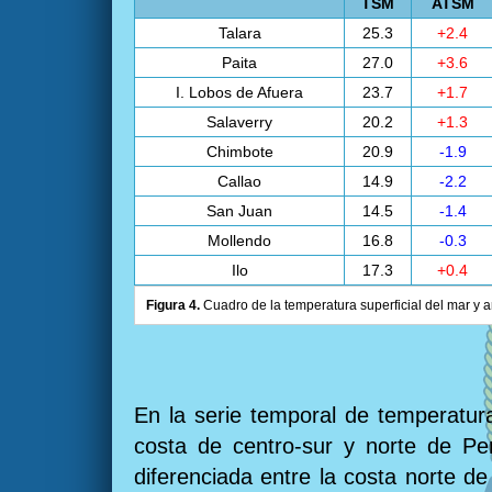
TSM
ATSM
Talara
25.3
+2.4
Paita
27.0
+3.6
I. Lobos de Afuera
23.7
+1.7
Salaverry
20.2
+1.3
Chimbote
20.9
-1.9
Callao
14.9
-2.2
San Juan
14.5
-1.4
Mollendo
16.8
-0.3
Ilo
17.3
+0.4
Figura 4.
Cuadro de la temperatura superficial del mar y a
En la serie temporal de temperatura
costa de centro-sur y norte de Pe
diferenciada entre la costa norte de