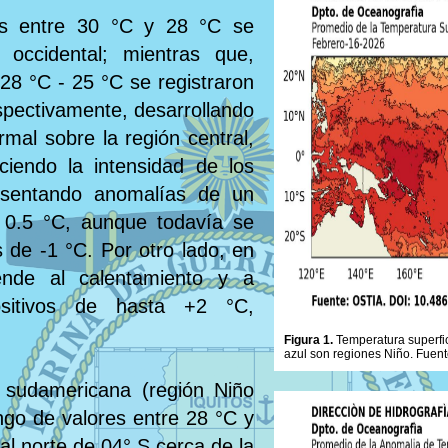
ras entre 30 °C y 28 °C se
 occidental; mientras que,
28 °C - 25 °C se registraron
espectivamente, desarrollando
mal sobre la región central,
iendo la intensidad de los
esentando anomalías de un
 0.5 °C, aunque todavía se
de -1 °C. Por otro lado, en
iende al calentamiento y a
ositivos de hasta +2 °C,
Figura 1.
Temperatura superfic
azul son regiones Niño. Fuent
 sudamericana (región Niño
ngo de valores entre 28 °C y
al norte de 04° S cerca de la