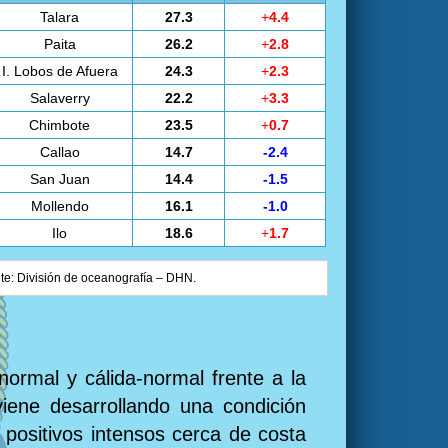
Talara
27.3
+
4.4
Paita
26.2
+
2.8
I. Lobos de Afuera
24.3
+
2.3
Salaverry
22.2
+
3.3
Chimbote
23.5
+
0.7
Callao
14.7
-2.4
San Juan
14.4
-1.5
Mollendo
16.1
-1.0
Ilo
18.6
+
1.7
nte: División de oceanografía – DHN.
normal y cálida-normal frente a la
iene desarrollando una condición
 positivos intensos cerca de costa