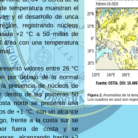
 de temperatura muestran el
vas y el desarrollo de unca
egión, registrando núcleos
hasta +2 °C a 50 millas de
el área con una temperatura
rmal.
presentó valores entre 26 °C
ón por debajo de lo normal
n la presencia de núcleos de
r dentro de las primeras 50
Figura 2.
Anomalías de la tempe
Los cuadros en azul son regi
costa norte se presenta una
eos de +1 °C, con un alcance
go, frente a la costa sur se
s por fuera de costa y se
tensas, alcanzando hasta +2