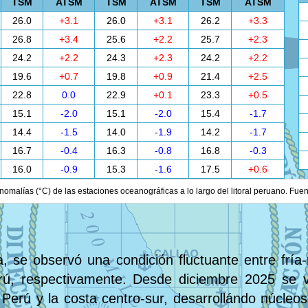
TSM
ATSM
TSM
ATSM
TSM
ATSM
26.0
+3.1
26.0
+3.1
26.2
+3.3
26.8
+3.4
25.6
+2.2
25.7
+2.3
24.2
+2.2
24.3
+2.3
24.2
+2.2
19.6
+0.7
19.8
+0.9
21.4
+2.5
22.8
0.0
22.9
+0.1
23.3
+0.5
15.1
-2.0
15.1
-2.0
15.4
-1.7
14.4
-1.5
14.0
-1.9
14.2
-1.7
16.7
-0.4
16.3
-0.8
16.8
-0.3
16.0
-0.9
15.3
-1.6
17.5
+0.6
nomalías (°C) de las estaciones oceanográficas a lo largo del litoral peruano. Fue
, se observó una condición fluctuante entre fría-
rú, respectivamente. Desde diciembre 2025 se v
 Perú y la costa centro-sur, desarrollándo núcleos