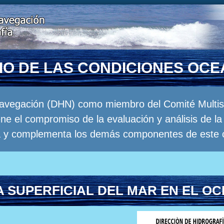
RIO DE LAS CONDICIONES OC
Navegación (DHN) como miembro del Comité Multisec
e el compromiso de la evaluación y análisis de 
a y complementa los demás componentes de este 
 SUPERFICIAL DEL MAR EN EL OC