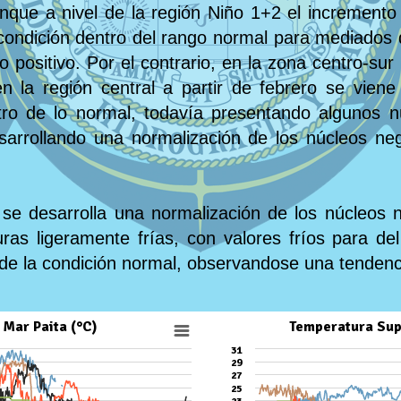
que a nivel de la región Niño 1+2 el increment
condición dentro del rango normal para mediados 
positivo. Por el contrario, en la zona centro-su
n la región central a partir de febrero se vien
tro de lo normal, todavía presentando algunos n
sarrollando una normalización de los núcleos n
se desarrolla una normalización de los núcleos n
uras ligeramente frías, con valores fríos para de
 de la condición normal, observandose una tendenci