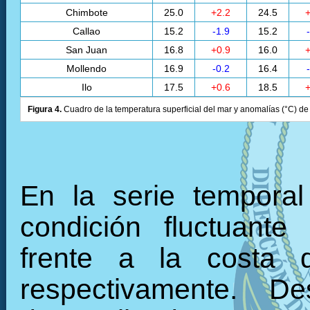
Chimbote
25.0
+2.2
24.5
+
Callao
15.2
-1.9
15.2
San Juan
16.8
+0.9
16.0
+
Mollendo
16.9
-0.2
16.4
Ilo
17.5
+0.6
18.5
+
Figura 4.
Cuadro de la temperatura superficial del mar y anomalías (°C) de 
En la serie tempora
condición fluctuante
frente a la costa 
respectivamente. 