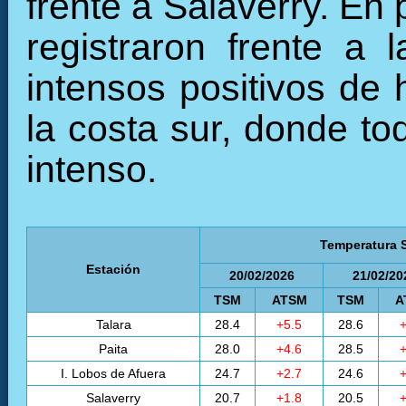
frente a Salaverry. En
registraron frente a 
intensos positivos de 
la costa sur, donde to
intenso.
Temperatura S
Estación
20/02/2026
21/02/20
TSM
ATSM
TSM
A
Talara
28.4
+5.5
28.6
+
Paita
28.0
+4.6
28.5
+
I. Lobos de Afuera
24.7
+2.7
24.6
+
Salaverry
20.7
+1.8
20.5
+