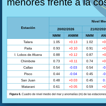
menores frente a la cos
Nivel Me
Estación
20/02/2026
21/02/202
NMM
ANMM
NMM
A
Talara
1.05
+0.13
1.02
+0
Paita
0.93
+0.10
0.91
+0
I. Lobos de Afuera
0.88
+0.12
0.87
+0
Chimbote
0.73
+0.11
0.74
+0
Callao
0.54
-0.03
0.54
-0
Pisco
0.44
-0.04
0.45
-0
San Juan
0.48
+0.03
0.45
0
Matarani
0.61
+0.05
0.59
+0
Figura 6.
Cuadro de nivel medio del mar y anomalías (m) de las estaciones 