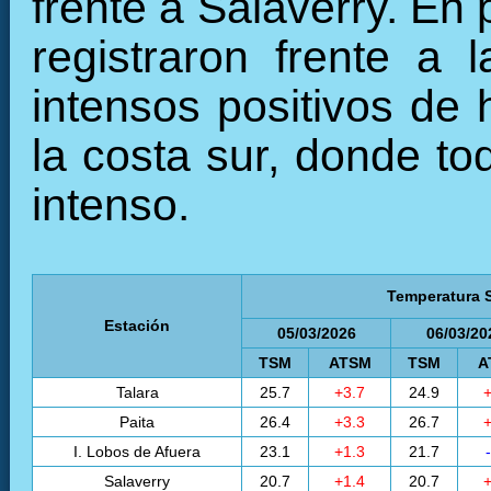
frente a Salaverry. En
registraron frente a 
intensos positivos de 
la costa sur, donde to
intenso.
Temperatura S
Estación
05/03/2026
06/03/20
TSM
ATSM
TSM
A
Talara
25.7
+3.7
24.9
+
Paita
26.4
+3.3
26.7
+
I. Lobos de Afuera
23.1
+1.3
21.7
Salaverry
20.7
+1.4
20.7
+