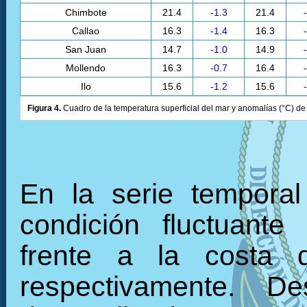
Chimbote
21.4
-1.3
21.4
Callao
16.3
-1.4
16.3
San Juan
14.7
-1.0
14.9
Mollendo
16.3
-0.7
16.4
Ilo
15.6
-1.2
15.6
Figura 4.
Cuadro de la temperatura superficial del mar y anomalías (°C) de 
En la serie tempora
condición fluctuante
frente a la costa 
respectivamente. 