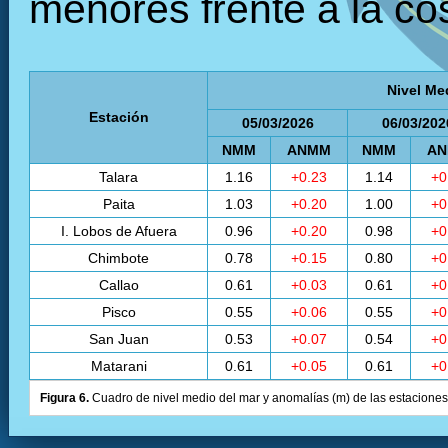
menores frente a la cos
Nivel Me
Estación
05/03/2026
06/03/202
NMM
ANMM
NMM
A
Talara
1.16
+0.23
1.14
+0
Paita
1.03
+0.20
1.00
+0
I. Lobos de Afuera
0.96
+0.20
0.98
+0
Chimbote
0.78
+0.15
0.80
+0
Callao
0.61
+0.03
0.61
+0
Pisco
0.55
+0.06
0.55
+0
San Juan
0.53
+0.07
0.54
+0
Matarani
0.61
+0.05
0.61
+0
Figura 6.
Cuadro de nivel medio del mar y anomalías (m) de las estaciones 