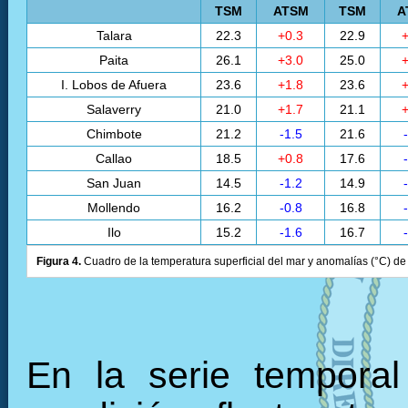
TSM
ATSM
TSM
A
Talara
22.3
+0.3
22.9
+
Paita
26.1
+3.0
25.0
+
I. Lobos de Afuera
23.6
+1.8
23.6
+
Salaverry
21.0
+1.7
21.1
+
Chimbote
21.2
-1.5
21.6
Callao
18.5
+0.8
17.6
San Juan
14.5
-1.2
14.9
Mollendo
16.2
-0.8
16.8
Ilo
15.2
-1.6
16.7
Figura 4.
Cuadro de la temperatura superficial del mar y anomalías (°C) de 
En la serie tempora