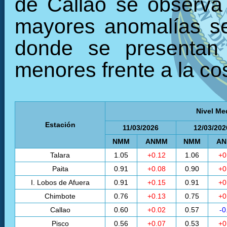
de Callao se observa
mayores anomalías se 
donde se presentan 
menores frente a la cos
Nivel Me
Estación
11/03/2026
12/03/202
NMM
ANMM
NMM
A
Talara
1.05
+0.12
1.06
+0
Paita
0.91
+0.08
0.90
+0
I. Lobos de Afuera
0.91
+0.15
0.91
+0
Chimbote
0.76
+0.13
0.75
+0
Callao
0.60
+0.02
0.57
-0
Pisco
0.56
+0.07
0.53
+0