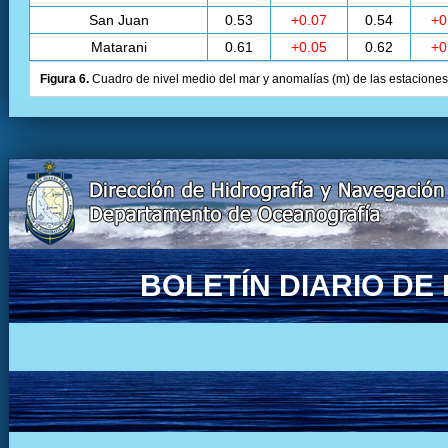
San Juan
0.53
+0.07
0.54
+0
Matarani
0.61
+0.05
0.62
+0
Figura 6.
Cuadro de nivel medio del mar y anomalías (m) de las estaciones 
BOLETÍN DIARIO D